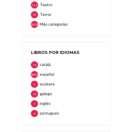
Teatro
111
Terror
50
Más categorias
1850
LIBROS POR IDIOMAS
català
14
español
4084
euskera
6
galego
12
inglés
7
portugués
4