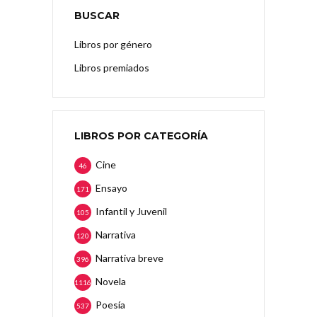
BUSCAR
Libros por género
Libros premiados
LIBROS POR CATEGORÍA
Cine
46
Ensayo
171
Infantil y Juvenil
105
Narrativa
120
Narrativa breve
396
Novela
1116
Poesía
537