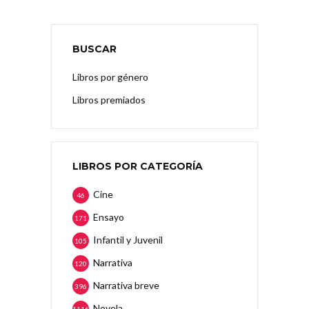
BUSCAR
Libros por género
Libros premiados
LIBROS POR CATEGORÍA
Cine
46
Ensayo
171
Infantil y Juvenil
105
Narrativa
120
Narrativa breve
396
Novela
1116