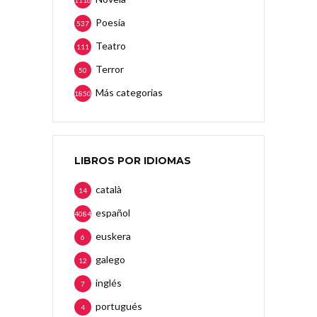
Poesía
537
Teatro
111
Terror
50
Más categorias
1850
LIBROS POR IDIOMAS
català
14
español
4084
euskera
6
galego
12
inglés
7
portugués
4