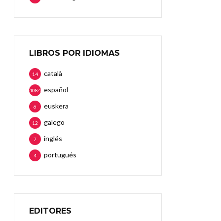
LIBROS POR IDIOMAS
català
14
español
4084
euskera
6
galego
12
inglés
7
portugués
4
EDITORES