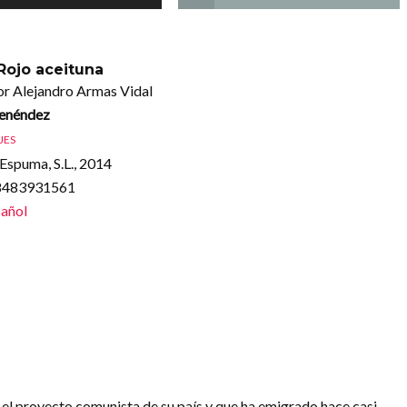
 Rojo aceituna
or Alejandro Armas Vidal
enéndez
JES
Espuma, S.L., 2014
88483931561
añol
el proyecto comunista de su país y que ha emigrado hace casi