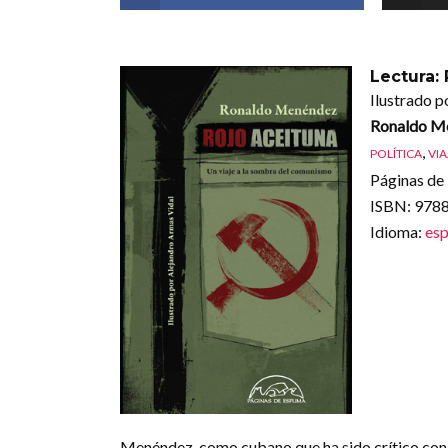
Lectura:
Ilustrado p
Ronaldo M
,
POLÍTICA
VIA
Páginas de 
ISBN
: 97
Idioma
:
esp
Menéndez, como cubano que ha sido crítico con 