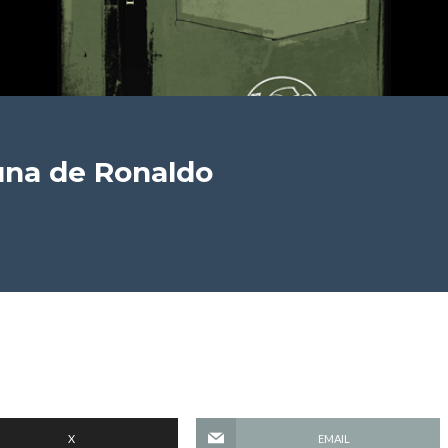
una
de Ronaldo
X
EMAIL