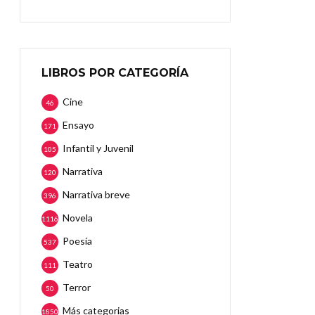
LIBROS POR CATEGORÍA
Cine
46
Ensayo
171
Infantil y Juvenil
105
Narrativa
120
Narrativa breve
396
Novela
1116
Poesía
537
Teatro
111
Terror
50
Más categorias
1850