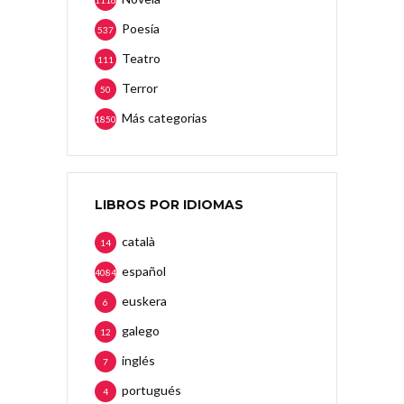
Poesía
537
Teatro
111
Terror
50
Más categorias
1850
LIBROS POR IDIOMAS
català
14
español
4084
euskera
6
galego
12
inglés
7
portugués
4