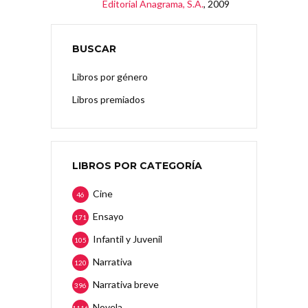
Editorial Anagrama, S.A.
, 2009
BUSCAR
Libros por género
Libros premiados
LIBROS POR CATEGORÍA
Cine
46
Ensayo
171
Infantil y Juvenil
105
Narrativa
120
Narrativa breve
396
Novela
1116