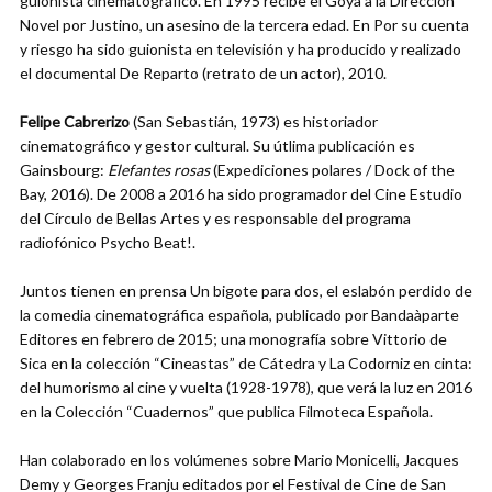
guionista cinematográfico. En 1995 recibe el Goya a la Dirección
Novel por Justino, un asesino de la tercera edad. En Por su cuenta
y riesgo ha sido guionista en televisión y ha producido y realizado
el documental De Reparto (retrato de un actor), 2010.
Felipe Cabrerizo
(San Sebastián, 1973) es historiador
cinematográfico y gestor cultural. Su útlima publicación es
Gainsbourg:
Elefantes rosas
(Expediciones polares / Dock of the
Bay, 2016). De 2008 a 2016 ha sido programador del Cine Estudio
del Círculo de Bellas Artes y es responsable del programa
radiofónico Psycho Beat!.
Juntos tienen en prensa Un bigote para dos, el eslabón perdido de
la comedia cinematográfica española, publicado por Bandaàparte
Editores en febrero de 2015; una monografía sobre Vittorio de
Sica en la colección “Cineastas” de Cátedra y La Codorniz en cinta:
del humorismo al cine y vuelta (1928-1978), que verá la luz en 2016
en la Colección “Cuadernos” que publica Filmoteca Española.
Han colaborado en los volúmenes sobre Mario Monicelli, Jacques
Demy y Georges Franju editados por el Festival de Cine de San