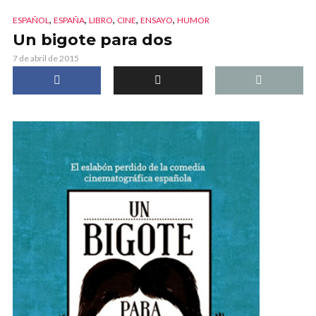
,
,
,
,
,
ESPAÑOL
ESPAÑA
LIBRO
CINE
ENSAYO
HUMOR
Un bigote para dos
7 de abril de 2015