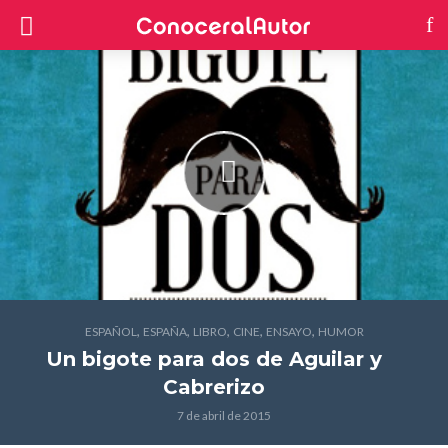
,
,
,
,
,
ESPAÑOL
ESPAÑA
LIBRO
CINE
ENSAYO
HUMOR
Un bigote para dos
de Aguilar y
Cabrerizo
7 de abril de 2015