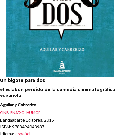
Un bigote para dos
el eslabón perdido de la comedia cinematográfica
española
Aguilar y Cabrerizo
,
,
CINE
ENSAYO
HUMOR
Bandaàparte Editores, 2015
ISBN
: 9788494043987
Idioma
:
español