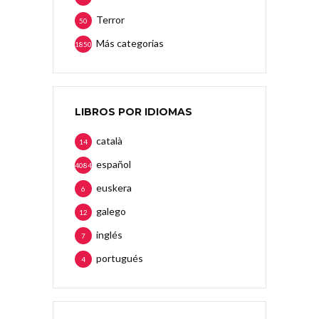
Terror
50
Más categorias
1850
LIBROS POR IDIOMAS
català
14
español
4084
euskera
6
galego
12
inglés
7
portugués
4