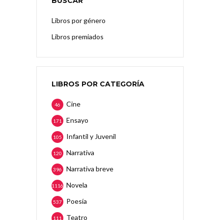
BUSCAR
Libros por género
Libros premiados
LIBROS POR CATEGORÍA
Cine
46
Ensayo
171
Infantil y Juvenil
105
Narrativa
120
Narrativa breve
396
Novela
1116
Poesía
537
Teatro
111