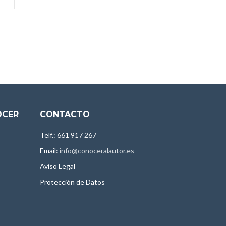
OCER
CONTACTO
Telf.: 661 917 267
Email:
info@conoceralautor.es
Aviso Legal
Protección de Datos