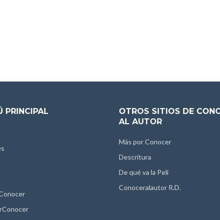
 PRINCIPAL
OTROS SITIOS DE CON
AL AUTOR
Más por Conocer
es
Descritura
De qué va la Peli
Conoceralautor R.D.
 Conocer
rConocer