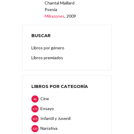
Chantal Maillard
Poesía
Milrazones
, 2009
BUSCAR
Libros por género
Libros premiados
LIBROS POR CATEGORÍA
Cine
46
Ensayo
171
Infantil y Juvenil
105
Narrativa
120