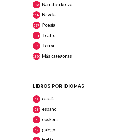
Narrativa breve
396
Novela
1116
Poesía
537
Teatro
111
Terror
50
Más categorias
1850
LIBROS POR IDIOMAS
català
14
español
4084
euskera
6
galego
12
inglés