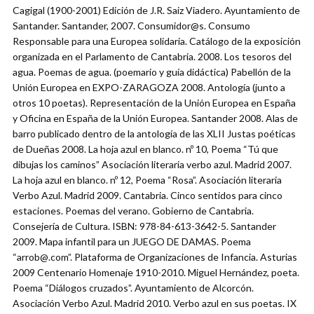
Cagigal (1900-2001) Edición de J.R. Saiz Viadero. Ayuntamiento de
Santander. Santander, 2007. Consumidor@s. Consumo
Responsable para una Europea solidaria. Catálogo de la exposición
organizada en el Parlamento de Cantabria. 2008. Los tesoros del
agua. Poemas de agua. (poemario y guía didáctica) Pabellón de la
Unión Europea en EXPO-ZARAGOZA 2008. Antología (junto a
otros 10 poetas). Representación de la Unión Europea en España
y Oficina en España de la Unión Europea. Santander 2008. Alas de
barro publicado dentro de la antología de las XLII Justas poéticas
de Dueñas 2008. La hoja azul en blanco. nº 10, Poema “Tú que
dibujas los caminos” Asociación literaria verbo azul. Madrid 2007.
La hoja azul en blanco. nº 12, Poema “Rosa”. Asociación literaria
Verbo Azul. Madrid 2009. Cantabria. Cinco sentidos para cinco
estaciones. Poemas del verano. Gobierno de Cantabria.
Consejería de Cultura. ISBN: 978-84-613-3642-5. Santander
2009. Mapa infantil para un JUEGO DE DAMAS. Poema
“arrob@.com”. Plataforma de Organizaciones de Infancia. Asturias
2009 Centenario Homenaje 1910-2010. Miguel Hernández, poeta.
Poema “Diálogos cruzados”. Ayuntamiento de Alcorcón.
Asociación Verbo Azul. Madrid 2010. Verbo azul en sus poetas. IX