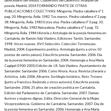
(abecedario del olvido). Cuadermos del Laberinto. Anaquel de
poesía. Madrid, 2014 FORMANDO PARTE DE OTRAS
PUBLICACIONES COLECTIVAS: Mingorría. Piedra caballera nº 1
pag. 20. Mingorría, Ávila. 1982 Tus manos. Piedra caballera nº 2 pag.
38. Mingorría, Ávila. 1983 Estoy viva. Piedra caballera nº 3 pag. 33.
Mingorría, Ávila. 1983 Naturaleza. Piedra caballera nº 5 pag. 72.
Mingorría Ávila. 1984 Historia y Antología de la poesía femenina en
Cantabria, de Ramón Sáiz Viadero. Ediciones Tantin. Santander,
1998. Voces nuevas. XVII Selección. Colección Torremozas.
Madrid, 2004. Experimento poético. Antología (junto a otros 50
poetas de varios países). EducArte poesía. Santander. 2006. Día
de la poesía femenina en Santander, 2004. Homenaje a Ana María
Cagigal (1900-2001) Edición de J.R. Saiz Viadero. Ayuntamiento de
Santander. Santander 2006. Como Ahora. Auca. Revista Literaria y
Artística. Julio 2006. Alicante. Sortilegio botánico. Reto Trovero
(junto a Francisco Redondo y otros autores). EducArte poesía.
Santander. 2006. 25 años de creación poética en Cantabria.
Edición del Parlamento de Cantabria. Santander, 2007. Damas
ilustres y mujeres dignas. Edita: Dirección General de la Mujer.
Vicepresidencia. Gobierno de Cantabria. Santander, 2007. Día de
la poesía femenina en Santander, 2006. Homenaje a Ana María