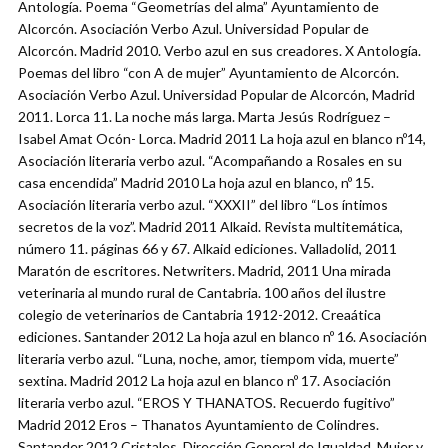
Antología. Poema “Geometrías del alma” Ayuntamiento de
Alcorcón. Asociación Verbo Azul. Universidad Popular de
Alcorcón. Madrid 2010. Verbo azul en sus creadores. X Antología.
Poemas del libro “con A de mujer” Ayuntamiento de Alcorcón.
Asociación Verbo Azul. Universidad Popular de Alcorcón, Madrid
2011. Lorca 11. La noche más larga. Marta Jesús Rodríguez –
Isabel Amat Ocón- Lorca. Madrid 2011 La hoja azul en blanco nº14,
Asociación literaria verbo azul. “Acompañando a Rosales en su
casa encendida” Madrid 2010 La hoja azul en blanco, nº 15.
Asociación literaria verbo azul. “XXXII” del libro “Los íntimos
secretos de la voz”. Madrid 2011 Alkaid. Revista multitemática,
número 11. páginas 66 y 67. Alkaid ediciones. Valladolid, 2011
Maratón de escritores. Netwriters. Madrid, 2011 Una mirada
veterinaria al mundo rural de Cantabria. 100 años del ilustre
colegio de veterinarios de Cantabria 1912-2012. Creaática
ediciones. Santander 2012 La hoja azul en blanco nº 16. Asociación
literaria verbo azul. “Luna, noche, amor, tiempom vida, muerte”
sextina. Madrid 2012 La hoja azul en blanco nº 17. Asociación
literaria verbo azul. “EROS Y THANATOS. Recuerdo fugitivo”
Madrid 2012 Eros – Thanatos Ayuntamiento de Colindres.
Santander 2012 Cristales. Dirección General de Igualdad, Mujer y