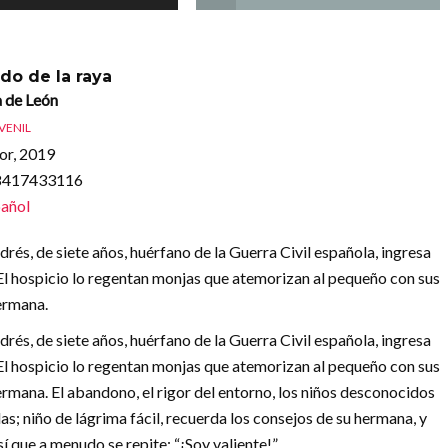
ado de la raya
a de León
UVENIL
or, 2019
88417433116
añol
és, de siete años, huérfano de la Guerra Civil española, ingresa
 El hospicio lo regentan monjas que atemorizan al pequeño con sus
hermana.
és, de siete años, huérfano de la Guerra Civil española, ingresa
 El hospicio lo regentan monjas que atemorizan al pequeño con sus
ermana. El abandono, el rigor del entorno, los niños desconocidos
llas; niño de lágrima fácil, recuerda los consejos de su hermana, y
í que a menudo se repite: “¡Soy valiente!”.