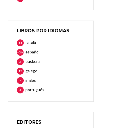
LIBROS POR IDIOMAS
català
14
español
4084
euskera
6
galego
12
inglés
7
portugués
4
EDITORES