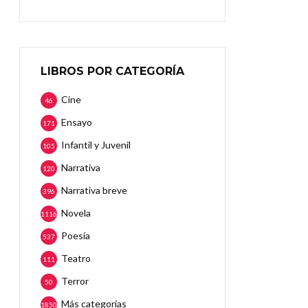
LIBROS POR CATEGORÍA
Cine
46
Ensayo
171
Infantil y Juvenil
105
Narrativa
120
Narrativa breve
396
Novela
1116
Poesía
537
Teatro
111
Terror
50
Más categorias
1850