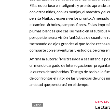
Elías es curioso e inteligente y pronto aprende a 
con otros niños, con las monjas, el maestro y el 
perrita Naika, y espera verlos pronto. A menudo re
el camino: árboles, campos, flores. En las impres
plumas blancas que casi se metió en el autobús y 
porque tiene una visión fantástica de cuanto le ro
tartamudo de ojos grandes al que todos rechazan,
comparte con él aventuras y estudios. Se crea ent
Afirma la autora: “Me traslada a esa infancia pos
un mundo cargado de interrogaciones, preguntas
la dureza de sus heridas. Testigo de todo ello fu
de confrontar el rigor de las vivencias de unos n
amistad que perdurará en el tiempo.”
LIBRO LE
VIDEO
Lectura