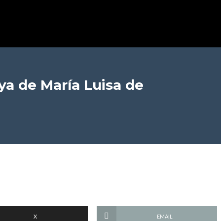
aya
de María Luisa de
X
EMAIL