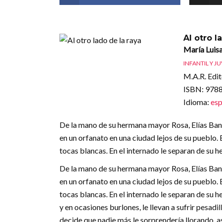
Al otro l
María Luis
INFANTIL Y J
M.A.R. Edit
ISBN
: 97
Idioma
:
esp
De la mano de su hermana mayor Rosa, Elías Bandr
en un orfanato en una ciudad lejos de su pueblo.
tocas blancas. En el internado le separan de su 
De la mano de su hermana mayor Rosa, Elías Bandr
en un orfanato en una ciudad lejos de su pueblo.
tocas blancas. En el internado le separan de su h
y en ocasiones burlones, le llevan a sufrir pesadi
decide que nadie más le sorprendería llorando, as