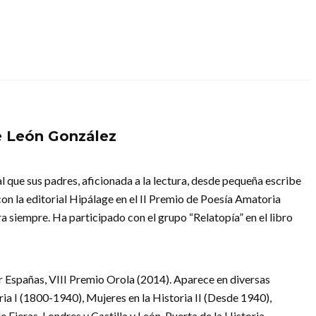
e León González
l que sus padres, aficionada a la lectura, desde pequeña escribe
on la editorial Hipálage en el II Premio de Poesía Amatoria
 siempre. Ha participado con el grupo “Relatopía” en el libro
er Españas, VIII Premio Orola (2014). Aparece en diversas
ria I (1800-1940), Mujeres en la Historia II (Desde 1940),
de Fieras, Londres y Castilla y León. Puerta de la Historia.