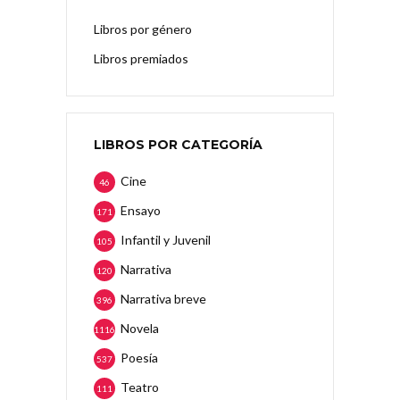
Libros por género
Libros premiados
LIBROS POR CATEGORÍA
Cine
46
Ensayo
171
Infantil y Juvenil
105
Narrativa
120
Narrativa breve
396
Novela
1116
Poesía
537
Teatro
111