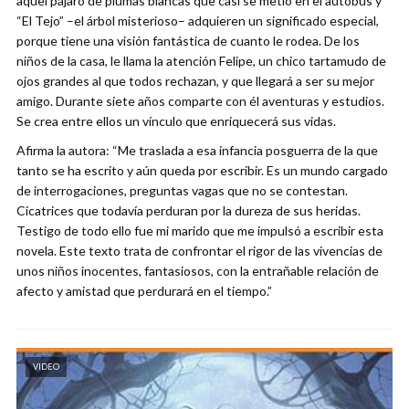
aquel pájaro de plumas blancas que casi se metió en el autobús y
“El Tejo” –el árbol misterioso– adquieren un significado especial,
porque tiene una visión fantástica de cuanto le rodea. De los
niños de la casa, le llama la atención Felipe, un chico tartamudo de
ojos grandes al que todos rechazan, y que llegará a ser su mejor
amigo. Durante siete años comparte con él aventuras y estudios.
Se crea entre ellos un vínculo que enriquecerá sus vidas.
Afirma la autora: “Me traslada a esa infancia posguerra de la que
tanto se ha escrito y aún queda por escribir. Es un mundo cargado
de interrogaciones, preguntas vagas que no se contestan.
Cicatrices que todavía perduran por la dureza de sus heridas.
Testigo de todo ello fue mi marido que me impulsó a escribir esta
novela. Este texto trata de confrontar el rigor de las vivencias de
unos niños inocentes, fantasiosos, con la entrañable relación de
afecto y amistad que perdurará en el tiempo.”
VIDEO