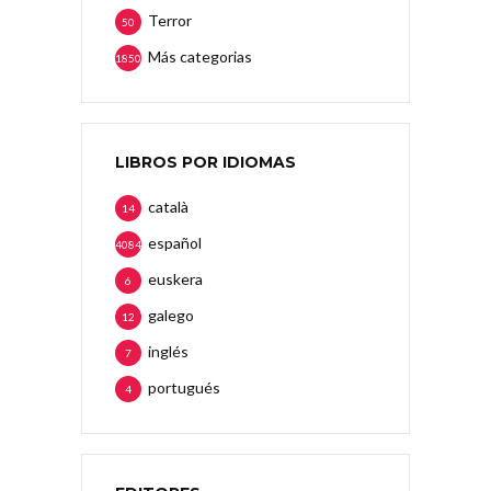
Terror
50
Más categorias
1850
LIBROS POR IDIOMAS
català
14
español
4084
euskera
6
galego
12
inglés
7
portugués
4