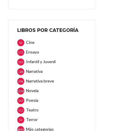
LIBROS POR CATEGORÍA
Cine
46
Ensayo
171
Infantil y Juvenil
105
Narrativa
120
Narrativa breve
396
Novela
1116
Poesía
537
Teatro
111
Terror
50
Más categorias
1850