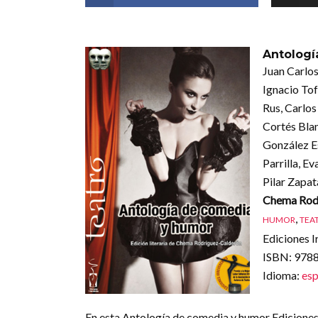
Antologí
Juan Carlos
Ignacio Tof
Rus, Carlos
Cortés Blan
González Es
Parrilla, E
Pilar Zapat
Chema Rod
,
HUMOR
TEA
Ediciones I
ISBN
: 97
Idioma
:
esp
En esta Antología de comedia y humor Ediciones I