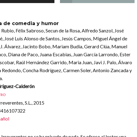
a de comedia y humor
 Rubio, Félix Sabroso, Secun de la Rosa, Alfredo Sanzol, José
é, José Luis Alonso de Santos, Jesús Campos, Miguel Ángel de
 J. Álvarez, Jacinto Bobo, Mariam Budia, Gerard Clúa, Manuel
co, Diana de Paco, Juana Escabias, Juan García Larrondo, Ester
cobar, Raúl Hernández Garrido, Maria Juan, Javi J. Palo, Álvaro
va Redondo, Concha Rodríguez, Carmen Soler, Antonio Zancada y
a.
ríguez-Calderón
TRO
rreverentes, S.L., 2015
88416107322
añol
rreverentes no se ha privado de nada. Se ofrece al lector una