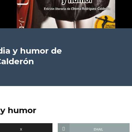
dia y humor
de
alderón
 y humor
X
EMAIL