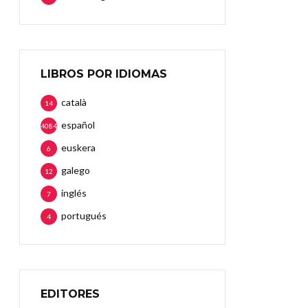
LIBROS POR IDIOMAS
català
14
español
4084
euskera
6
galego
12
inglés
7
portugués
4
EDITORES