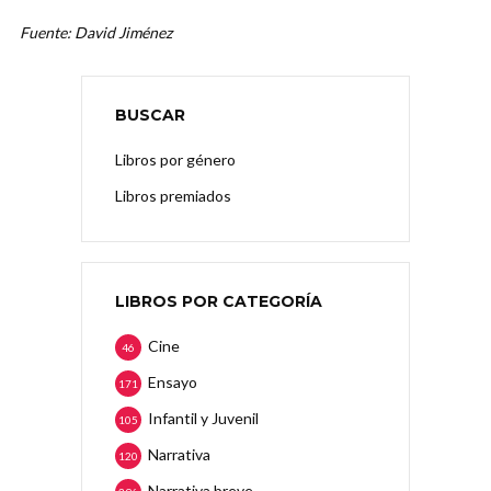
Fuente: David Jiménez
BUSCAR
Libros por género
Libros premiados
LIBROS POR CATEGORÍA
Cine
46
Ensayo
171
Infantil y Juvenil
105
Narrativa
120
Narrativa breve