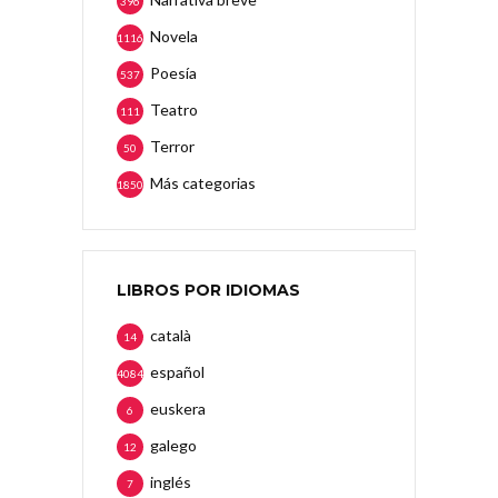
396
Novela
1116
Poesía
537
Teatro
111
Terror
50
Más categorias
1850
LIBROS POR IDIOMAS
català
14
español
4084
euskera
6
galego
12
inglés
7