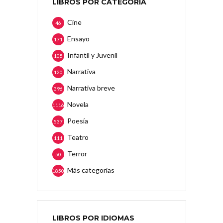
LIBROS POR CATEGORÍA
Cine
46
Ensayo
171
Infantil y Juvenil
105
Narrativa
120
Narrativa breve
396
Novela
1116
Poesía
537
Teatro
111
Terror
50
Más categorias
1850
LIBROS POR IDIOMAS