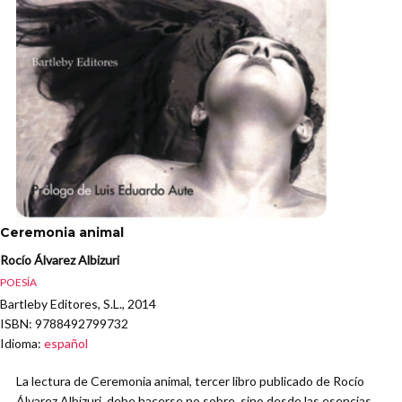
Ceremonia animal
Rocío Álvarez Albizuri
POESÍA
Bartleby Editores, S.L., 2014
ISBN
: 9788492799732
Idioma
:
español
La lectura de Ceremonia animal, tercer libro publicado de Rocío
Álvarez Albizuri, debe hacerse no sobre, sino desde las esencias