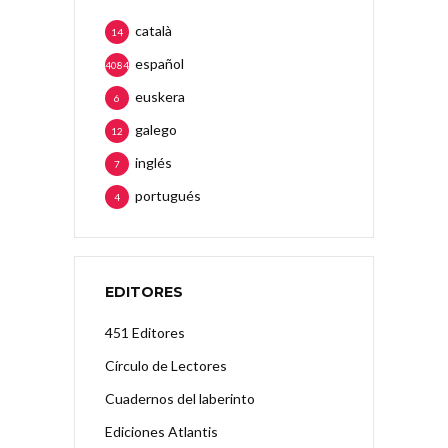
català
14
español
4084
euskera
6
galego
12
inglés
7
portugués
4
EDITORES
451 Editores
Círculo de Lectores
Cuadernos del laberinto
Ediciones Atlantis