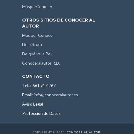
MásporConocer
OTROS SITIOS DE CONOCER AL
AUTOR
Más por Conocer
Descritura
De qué va la Peli
Conoceralautor R.D.
CONTACTO
Telf.: 661 917 267
Email:
info@conoceralautor.es
Aviso Legal
Protección de Datos
COPYRIGHT © 2026.
CONOCER AL AUTOR
.