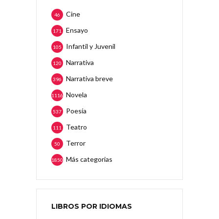
Cine
46
Ensayo
171
Infantil y Juvenil
105
Narrativa
120
Narrativa breve
396
Novela
1116
Poesía
537
Teatro
111
Terror
50
Más categorias
1850
LIBROS POR IDIOMAS