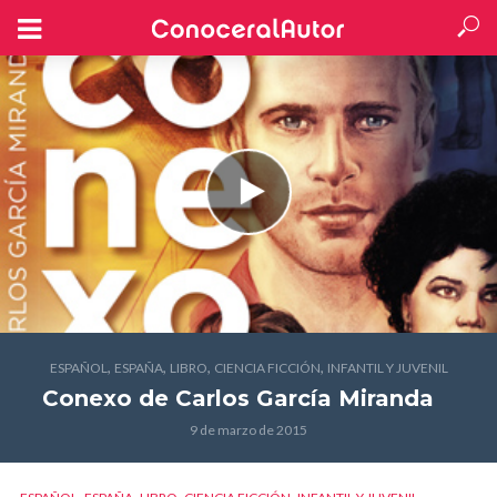
,
,
,
,
ESPAÑOL
ESPAÑA
LIBRO
CIENCIA FICCIÓN
INFANTIL Y JUVENIL
Conexo
de Carlos García Miranda
9 de marzo de 2015
,
,
,
,