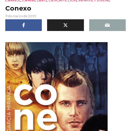
ESPAÑOL
ESPAÑA
LIBRO
CIENCIA FICCIÓN
INFANTIL Y JUVENIL
Conexo
9 de marzo de 2015