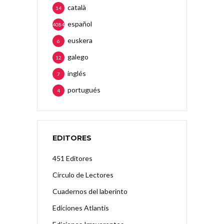
català
14
español
4084
euskera
6
galego
12
inglés
7
portugués
4
EDITORES
451 Editores
Círculo de Lectores
Cuadernos del laberinto
Ediciones Atlantis