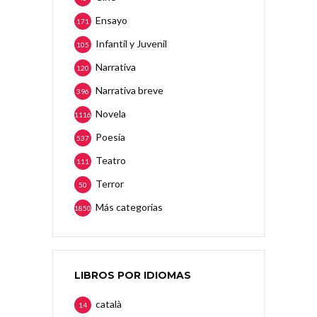
Ensayo
171
Infantil y Juvenil
105
Narrativa
120
Narrativa breve
396
Novela
1116
Poesía
537
Teatro
111
Terror
50
Más categorias
1850
LIBROS POR IDIOMAS
català
14