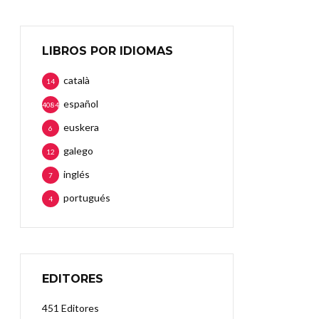
LIBROS POR IDIOMAS
català
14
español
4084
euskera
6
galego
12
inglés
7
portugués
4
EDITORES
451 Editores