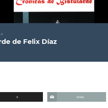
LA
rde
de Felix Díaz
e
X
EMAIL