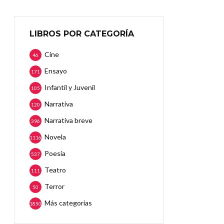
LIBROS POR CATEGORÍA
Cine
46
Ensayo
171
Infantil y Juvenil
105
Narrativa
120
Narrativa breve
396
Novela
1116
Poesía
537
Teatro
111
Terror
50
Más categorias
1850