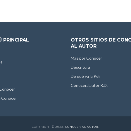
 PRINCIPAL
OTROS SITIOS DE CON
AL AUTOR
Más por Conocer
es
Descritura
De qué va la Peli
Conoceralautor R.D.
 Conocer
rConocer
COPYRIGHT © 2026.
CONOCER AL AUTOR
.