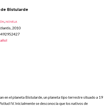
 de Bistularde
,
IÓN
NOVELA
tlantis, 2010
88492952427
añol
n en el planeta Bistularde, un planeta tipo terrestre situado a 19
istlud IV. Inicialmente se desconocía que los nativos de