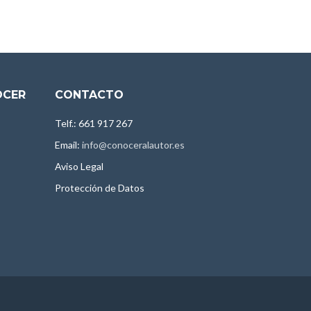
OCER
CONTACTO
Telf.: 661 917 267
Email:
info@conoceralautor.es
Aviso Legal
Protección de Datos