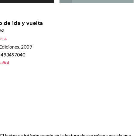
 de ida y vuelta
ez
ELA
Ediciones, 2009
88493497040
añol
 El lector se irá imbuyendo en la lectura de esa misma novela que