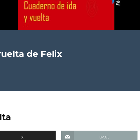
vuelta
de Felix
lta
X
EMAIL