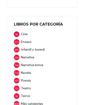
LIBROS POR CATEGORÍA
Cine
46
Ensayo
171
Infantil y Juvenil
105
Narrativa
120
Narrativa breve
396
Novela
1116
Poesía
537
Teatro
111
Terror
50
Más categorias
1850