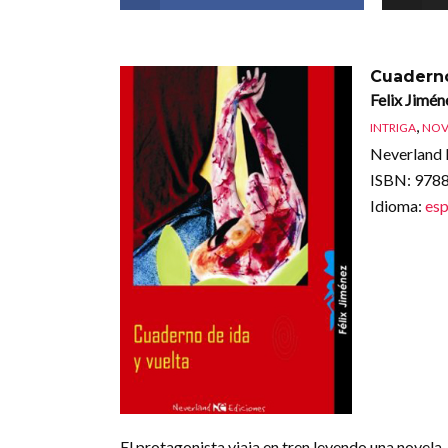
Cuaderno
Felix Jimén
,
INTRIGA
NOV
Neverland 
ISBN
: 97
Idioma
:
esp
El protagonista viaja en tren leyendo una novela.