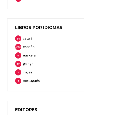
LIBROS POR IDIOMAS
català
14
español
4084
euskera
6
galego
12
inglés
7
portugués
4
EDITORES