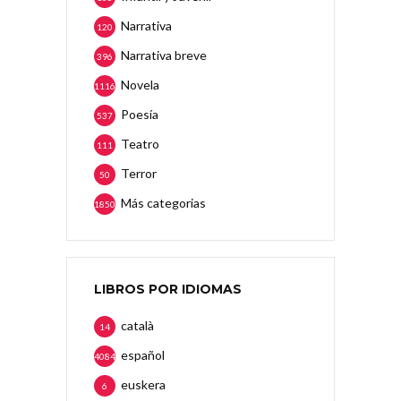
Narrativa
120
Narrativa breve
396
Novela
1116
Poesía
537
Teatro
111
Terror
50
Más categorias
1850
LIBROS POR IDIOMAS
català
14
español
4084
euskera
6