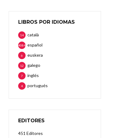
LIBROS POR IDIOMAS
català
14
español
4084
euskera
6
galego
12
inglés
7
portugués
4
EDITORES
451 Editores