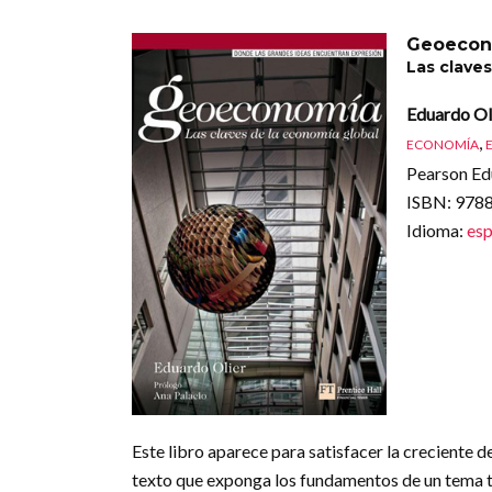
Geoecon
Las clave
Eduardo Ol
,
ECONOMÍA
Pearson Edu
ISBN
: 97
Idioma
:
esp
Este libro aparece para satisfacer la creciente 
texto que exponga los fundamentos de un tema t