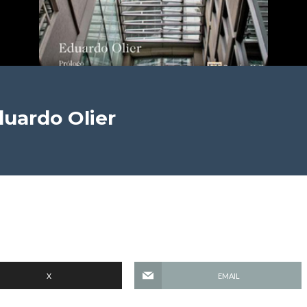
uardo Olier
X
EMAIL