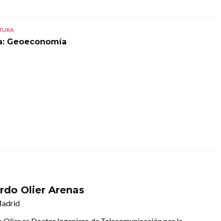
CTURA
a: Geoeconomía
rdo Olier Arenas
Madrid
 Olier es Doctor Ingeniero de Telecomunicación por la