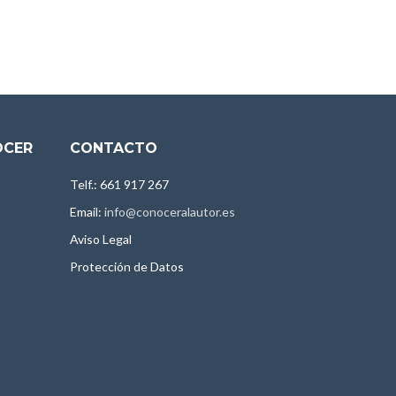
OCER
CONTACTO
Telf.: 661 917 267
Email:
info@conoceralautor.es
Aviso Legal
Protección de Datos