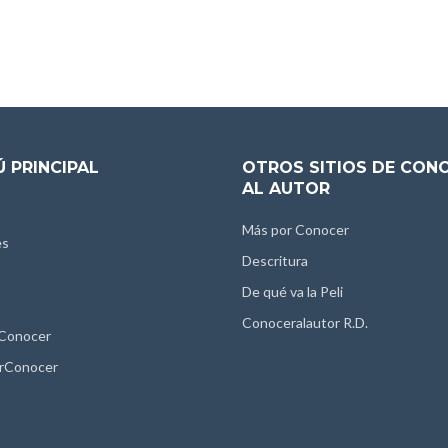
 PRINCIPAL
OTROS SITIOS DE CON
AL AUTOR
Más por Conocer
es
Descritura
De qué va la Peli
Conoceralautor R.D.
 Conocer
rConocer