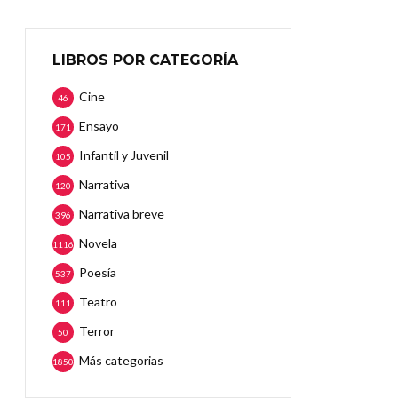
LIBROS POR CATEGORÍA
Cine
46
Ensayo
171
Infantil y Juvenil
105
Narrativa
120
Narrativa breve
396
Novela
1116
Poesía
537
Teatro
111
Terror
50
Más categorias
1850