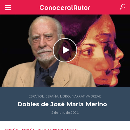
,
,
,
ESPAÑOL
ESPAÑA
LIBRO
NARRATIVA BREVE
Dobles
de José María Merino
5 de julio de 2021
,
,
,