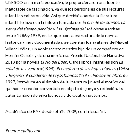
UNESCO en materia educativa, le proporcionaron una fuente
inagotable de fascinación, ya que los personajes de sus lecturas
infantiles cobraron vida. Así que decidió abordar la literatura
infantil; lo hizo con la trilogía formada por
El oro de los sueños
,
La
tierra del tiempo perdido
y
Las lágrimas del sol
, obras escritas
entre 1986 y 1989, en las que, con la estructura de la novela
histórica y muy documentadas, se cuentan los avatares de Miguel
Villacel Yölotl, un adolescente mestizo hijo de un compañero de
Hernán Cortés y de una mexicana. Premio Nacional de Narrativa
2013 por la novela
El rio del Eden
. Otros libros infantiles son
La
edad de la aventura
(1995),
El cuaderno de las hojas blancas
(1996)
y
Regreso al cuaderno de hojas blancas
(1997).
No soy un libro
, de
1997, introduce en el ámbito de la literatura juvenil el motivo del
quehacer creador convertido en objeto de juego y reflexión. Es
autor también de Silva leonesa y de Cuatro nocturnos.
Académico de RAE desde el año 2009, con la letra “m”.
Fuente: epdlp.com