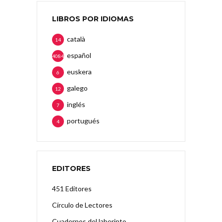
LIBROS POR IDIOMAS
català
14
español
4084
euskera
6
galego
12
inglés
7
portugués
4
EDITORES
451 Editores
Círculo de Lectores
Cuadernos del laberinto