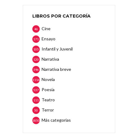
LIBROS POR CATEGORÍA
Cine
46
Ensayo
171
Infantil y Juvenil
105
Narrativa
120
Narrativa breve
396
Novela
1116
Poesía
537
Teatro
111
Terror
50
Más categorias
1850