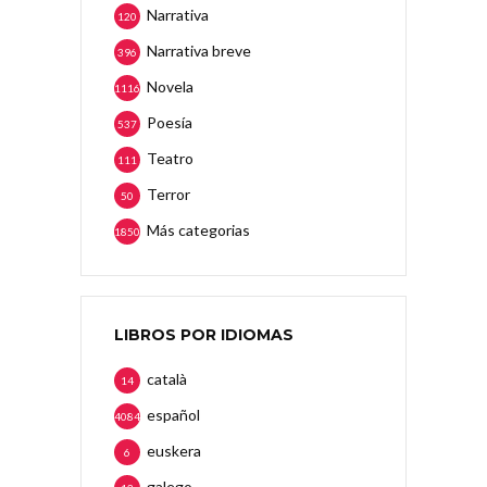
Narrativa
120
Narrativa breve
396
Novela
1116
Poesía
537
Teatro
111
Terror
50
Más categorias
1850
LIBROS POR IDIOMAS
català
14
español
4084
euskera
6
galego