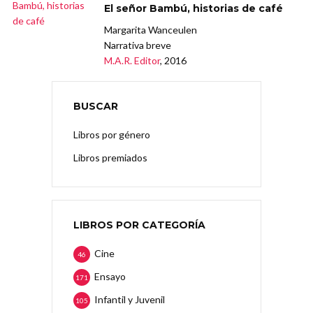
El señor Bambú, historias de café
Margarita Wanceulen
Narrativa breve
M.A.R. Editor
, 2016
BUSCAR
Libros por género
Libros premiados
LIBROS POR CATEGORÍA
Cine
46
Ensayo
171
Infantil y Juvenil
105