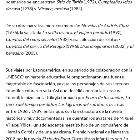
poemarios se encuentran
Sitio de Tarifa
(1972),
Cumpleaños lejos
de casa
(1973) y
Mírame, medusa
(1984).
De su obra narrativa merecen mención
Novelas de Andrés Choz
(1976), la ya citada
La orilla oscura
,
El viajero perdido
(1990),
Cuentos del reino secreto
(1982) -una colección de relatos-,
Cuentos del barrio del Refugio
(1996),
Días imaginarios
(2002) y
El
heredero
(2003).
Sus viajes por Latinoamérica, en su periodo de colaboración con la
UNESCO en materia educativa, le proporcionaron una fuente
inagotable de fascinación, ya que los personajes de sus lecturas
infantiles cobraron vida. Así que decidió abordar la literatura
infantil; lo hizo con la trilogía formada por
El oro de los sueños
,
La
tierra del tiempo perdido
y
Las lágrimas del sol
, obras escritas
entre 1986 y 1989, en las que, con la estructura de la novela
histórica y muy documentadas, se cuentan los avatares de Miguel
Villacel Yölotl, un adolescente mestizo hijo de un compañero de
Hernán Cortés y de una mexicana. Premio Nacional de Narrativa
2013 por la novela
El rio del Eden
. Otros libros infantiles son
La