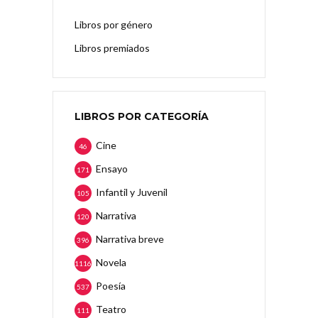
Libros por género
Libros premiados
LIBROS POR CATEGORÍA
Cine
46
Ensayo
171
Infantil y Juvenil
105
Narrativa
120
Narrativa breve
396
Novela
1116
Poesía
537
Teatro
111