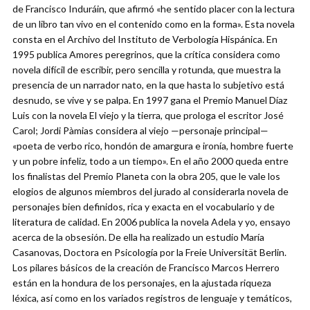
de Francisco Induráin, que afirmó «he sentido placer con la lectura
de un libro tan vivo en el contenido como en la forma». Esta novela
consta en el Archivo del Instituto de Verbología Hispánica. En
1995 publica Amores peregrinos, que la crítica considera como
novela difícil de escribir, pero sencilla y rotunda, que muestra la
presencia de un narrador nato, en la que hasta lo subjetivo está
desnudo, se vive y se palpa. En 1997 gana el Premio Manuel Díaz
Luis con la novela El viejo y la tierra, que prologa el escritor José
Carol; Jordi Pàmias considera al viejo —personaje principal—
«poeta de verbo rico, hondón de amargura e ironía, hombre fuerte
y un pobre infeliz, todo a un tiempo». En el año 2000 queda entre
los finalistas del Premio Planeta con la obra 205, que le vale los
elogios de algunos miembros del jurado al considerarla novela de
personajes bien definidos, rica y exacta en el vocabulario y de
literatura de calidad. En 2006 publica la novela Adela y yo, ensayo
acerca de la obsesión. De ella ha realizado un estudio María
Casanovas, Doctora en Psicología por la Freie Universität Berlin.
Los pilares básicos de la creación de Francisco Marcos Herrero
están en la hondura de los personajes, en la ajustada riqueza
léxica, así como en los variados registros de lenguaje y temáticos,