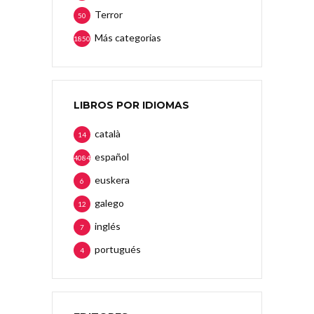
Terror
50
Más categorias
1850
LIBROS POR IDIOMAS
català
14
español
4084
euskera
6
galego
12
inglés
7
portugués
4