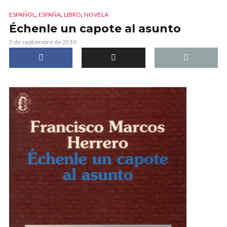
,
,
,
ESPAÑOL
ESPAÑA
LIBRO
NOVELA
Échenle un capote al asunto
2 de septiembre de 2010