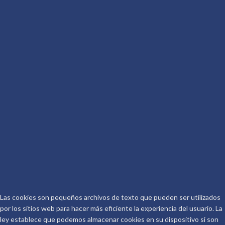
Más por Conocer
Descritura
De qué va la Peli
Conoceralautor R.D.
CONTACTO
Telf.: 661 917 267
Email:
info@conoceralautor.es
Aviso Legal
Protección de Datos
COPYRIGHT © 2026.
CONOCER AL AUTOR
.
Las cookies son pequeños archivos de texto que pueden ser utilizados
por los sitios web para hacer más eficiente la experiencia del usuario. La
ley establece que podemos almacenar cookies en su dispositivo si son