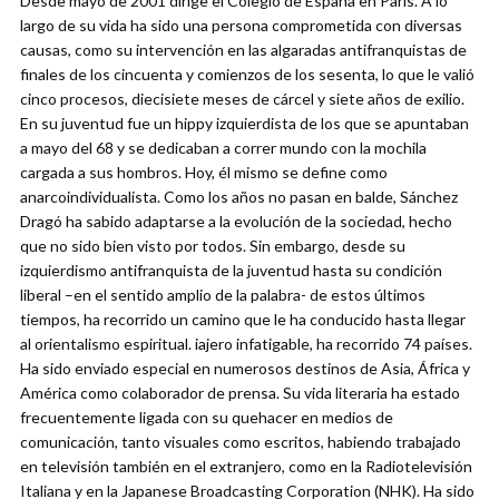
Desde mayo de 2001 dirige el Colegio de España en París. A lo
largo de su vida ha sido una persona comprometida con diversas
causas, como su intervención en las algaradas antifranquistas de
finales de los cincuenta y comienzos de los sesenta, lo que le valió
cinco procesos, diecisiete meses de cárcel y siete años de exilio.
En su juventud fue un hippy izquierdista de los que se apuntaban
a mayo del 68 y se dedicaban a correr mundo con la mochila
cargada a sus hombros. Hoy, él mismo se define como
anarcoindividualista. Como los años no pasan en balde, Sánchez
Dragó ha sabido adaptarse a la evolución de la sociedad, hecho
que no sido bien visto por todos. Sin embargo, desde su
izquierdismo antifranquista de la juventud hasta su condición
liberal –en el sentido amplio de la palabra- de estos últimos
tiempos, ha recorrido un camino que le ha conducido hasta llegar
al orientalismo espiritual. iajero infatigable, ha recorrido 74 países.
Ha sido enviado especial en numerosos destinos de Asia, África y
América como colaborador de prensa. Su vida literaria ha estado
frecuentemente ligada con su quehacer en medios de
comunicación, tanto visuales como escritos, habiendo trabajado
en televisión también en el extranjero, como en la Radiotelevisión
Italiana y en la Japanese Broadcasting Corporation (NHK). Ha sido