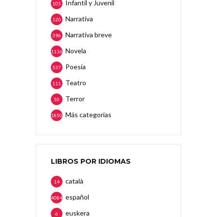
Infantil y Juvenil
105
Narrativa
120
Narrativa breve
396
Novela
1116
Poesía
537
Teatro
111
Terror
50
Más categorias
1850
LIBROS POR IDIOMAS
català
14
español
4084
euskera
6