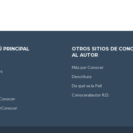
 PRINCIPAL
OTROS SITIOS DE CON
AL AUTOR
Más por Conocer
es
Descritura
De qué va la Peli
Conoceralautor R.D.
 Conocer
rConocer