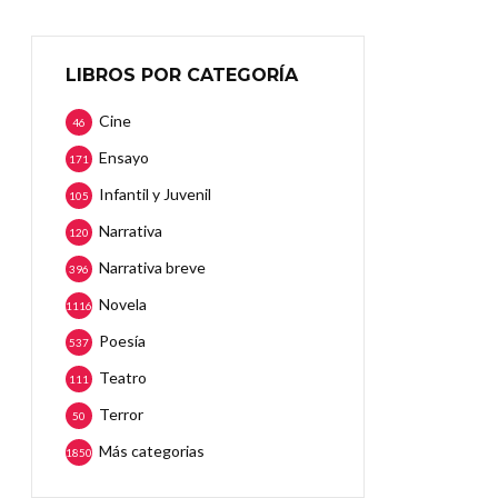
LIBROS POR CATEGORÍA
Cine
46
Ensayo
171
Infantil y Juvenil
105
Narrativa
120
Narrativa breve
396
Novela
1116
Poesía
537
Teatro
111
Terror
50
Más categorias
1850