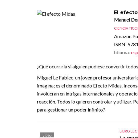
El efect
Manuel Do
CIENCIA FICC
Amazon Pub
ISBN
: 97
Idioma
:
esp
¿Qué ocurriría si alguien pudiese convertir todos
Miguel Le Fablec, un joven profesor universitario
imagina; es el denominado Efecto Midas. Inconsci
involucran en intrigas internacionales y operac
reacción. Todos lo quieren controlar y utilizar.
para gestionar un poder infinito?
LIBRO LE
VIDEO