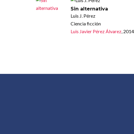
Sin alternativa
Luis J. Pérez
Ciencia ficción
Luis Javier Pérez Álvarez
, 2014
CONOCER AL AUTOR
MENÚ
Conocer al Autor es un proyecto de
Inicio
difusión y promoción de la creación en
Autor
el ámbito iberoamericano organizado en
torno a los comentarios audiovisuales
Libros
que los autores realizan de su propia
Blog