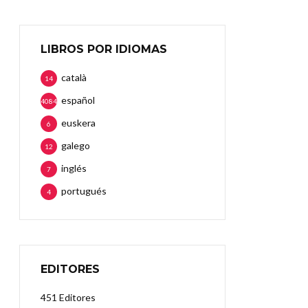
LIBROS POR IDIOMAS
català
14
español
4084
euskera
6
galego
12
inglés
7
portugués
4
EDITORES
451 Editores