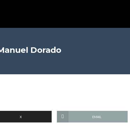
Manuel Dorado
X
EMAIL