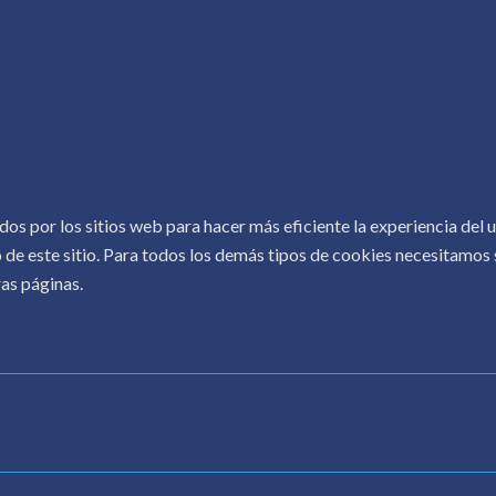
Conoceralautor R.D.
 Conocer
rConocer
COPYRIGHT © 2026.
CONOCER AL AUTOR
.
dos por los sitios web para hacer más eficiente la experiencia del
 de este sitio. Para todos los demás tipos de cookies necesitamos s
as páginas.