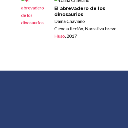
El abrevadero de los
dinosaurios
Daína Chaviano
Ciencia ficción, Narrativa breve
Huso
, 2017
 PRINCIPAL
OTROS SITIOS DE CON
AL AUTOR
Más por Conocer
es
Descritura
De qué va la Peli