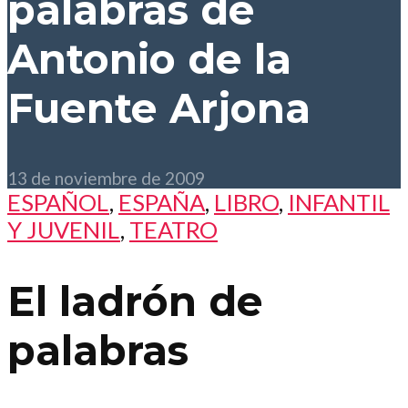
palabras
de
Antonio de la
Fuente Arjona
13 de noviembre de 2009
ESPAÑOL
,
ESPAÑA
,
LIBRO
,
INFANTIL
Y JUVENIL
,
TEATRO
El ladrón de
palabras