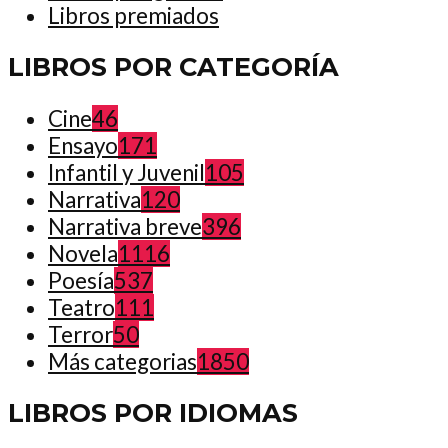
Libros premiados
LIBROS POR CATEGORÍA
Cine
46
Ensayo
171
Infantil y Juvenil
105
Narrativa
120
Narrativa breve
396
Novela
1116
Poesía
537
Teatro
111
Terror
50
Más categorias
1850
LIBROS POR IDIOMAS