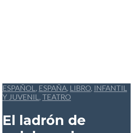
ESPAÑOL
,
ESPAÑA
,
LIBRO
,
INFANTIL
Y JUVENIL
,
TEATRO
El ladrón de