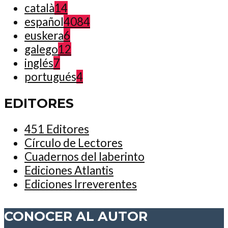
català
14
español
4084
euskera
6
galego
12
inglés
7
portugués
4
EDITORES
451 Editores
Círculo de Lectores
Cuadernos del laberinto
Ediciones Atlantis
Ediciones Irreverentes
CONOCER AL AUTOR