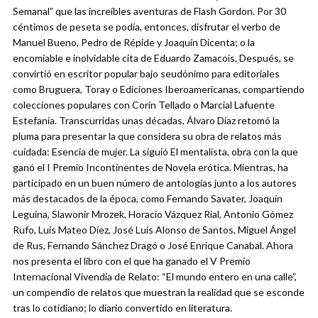
Semanal” que las increíbles aventuras de Flash Gordon. Por 30
céntimos de peseta se podía, entonces, disfrutar el verbo de
Manuel Bueno, Pedro de Répide y Joaquín Dicenta; o la
encomiable e inolvidable cita de Eduardo Zamacois. Después, se
convirtió en escritor popular bajo seudónimo para editoriales
como Bruguera, Toray o Ediciones Iberoamericanas, compartiendo
colecciones populares con Corín Tellado o Marcial Lafuente
Estefanía. Transcurridas unas décadas, Álvaro Díaz retomó la
pluma para presentar la que considera su obra de relatos más
cuidada: Esencia de mujer. La siguió El mentalista, obra con la que
ganó el I Premio Incontinentes de Novela erótica. Mientras, ha
participado en un buen número de antologías junto a los autores
más destacados de la época, como Fernando Savater, Joaquín
Leguina, Slawonir Mrozek, Horacio Vázquez Rial, Antonio Gómez
Rufo, Luis Mateo Díez, José Luis Alonso de Santos, Miguel Ángel
de Rus, Fernando Sánchez Dragó o José Enrique Canabal. Ahora
nos presenta el libro con el que ha ganado el V Premio
Internacional Vivendia de Relato: “El mundo entero en una calle”,
un compendio de relatos que muestran la realidad que se esconde
tras lo cotidiano; lo diario convertido en literatura.