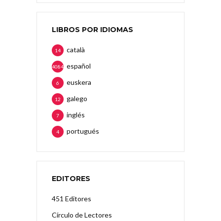
LIBROS POR IDIOMAS
català
14
español
4084
euskera
6
galego
12
inglés
7
portugués
4
EDITORES
451 Editores
Círculo de Lectores