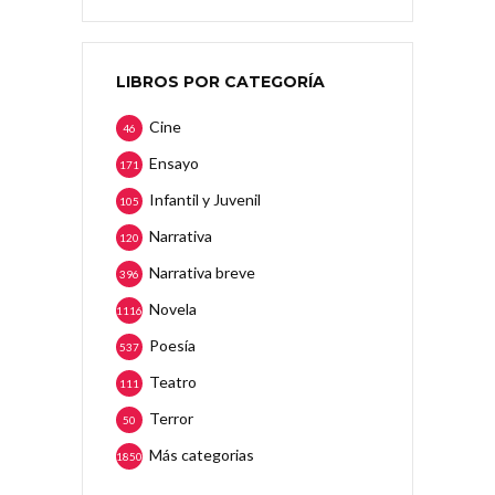
LIBROS POR CATEGORÍA
Cine
46
Ensayo
171
Infantil y Juvenil
105
Narrativa
120
Narrativa breve
396
Novela
1116
Poesía
537
Teatro
111
Terror
50
Más categorias
1850