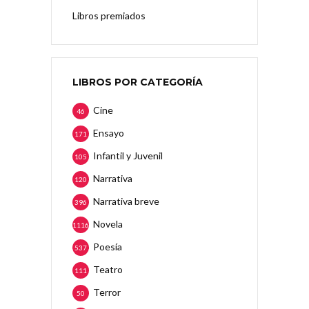
Libros premiados
LIBROS POR CATEGORÍA
Cine
46
Ensayo
171
Infantil y Juvenil
105
Narrativa
120
Narrativa breve
396
Novela
1116
Poesía
537
Teatro
111
Terror
50