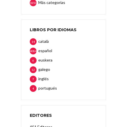
Más categorias
1850
LIBROS POR IDIOMAS
català
14
español
4084
euskera
6
galego
12
inglés
7
portugués
4
EDITORES
451 Editores