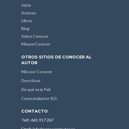
Inicio
Autores
Libros
Blog
Sobre Conocer
MásporConocer
OTROS SITIOS DE CONOCER AL
AUTOR
Más por Conocer
Descritura
De qué va la Peli
Conoceralautor R.D.
CONTACTO
Telf.: 661 917 267
Email:
info@conoceralautor.es