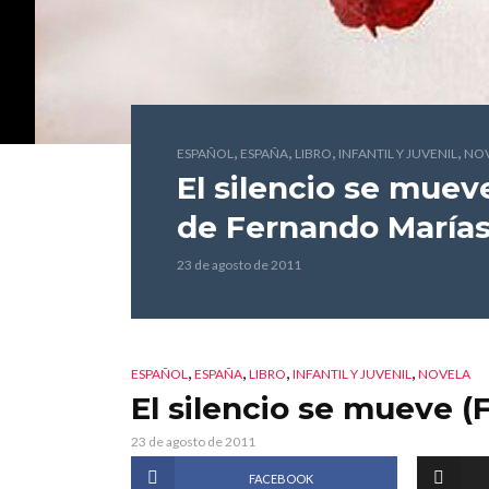
,
,
,
,
ESPAÑOL
ESPAÑA
LIBRO
INFANTIL Y JUVENIL
NO
El silencio se muev
de Fernando María
23 de agosto de 2011
,
,
,
,
ESPAÑOL
ESPAÑA
LIBRO
INFANTIL Y JUVENIL
NOVELA
El silencio se mueve (
23 de agosto de 2011
FACEBOOK