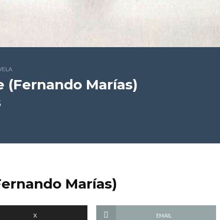
VELA
e (Fernando Marías)
s
Fernando Marías)
X
EMAIL