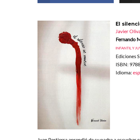
El silen
Javier Oliv
Fernando M
INFANTIL Y J
Ediciones 
ISBN
: 97
Idioma
:
esp
Juan Pertierra aprendió de su padre a escuchar el