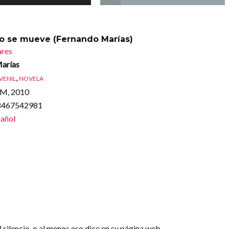
cio se mueve (Fernando Marías)
ares
arías
,
UVENIL
NOVELA
SM, 2010
88467542981
añol
 silencio, o al menos eso dice en su página web