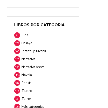
LIBROS POR CATEGORÍA
Cine
46
Ensayo
171
Infantil y Juvenil
105
Narrativa
120
Narrativa breve
396
Novela
1116
Poesía
537
Teatro
111
Terror
50
Más categorias
1850