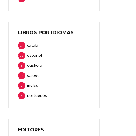
LIBROS POR IDIOMAS
català
14
español
4084
euskera
6
galego
12
inglés
7
portugués
4
EDITORES