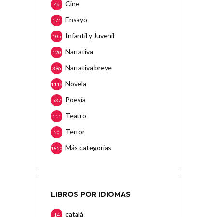
Cine
46
Ensayo
171
Infantil y Juvenil
105
Narrativa
120
Narrativa breve
396
Novela
1116
Poesía
537
Teatro
111
Terror
50
Más categorias
1850
LIBROS POR IDIOMAS
català
14