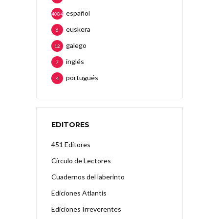
español
4084
euskera
6
galego
12
inglés
7
portugués
4
EDITORES
451 Editores
Círculo de Lectores
Cuadernos del laberinto
Ediciones Atlantis
Ediciones Irreverentes