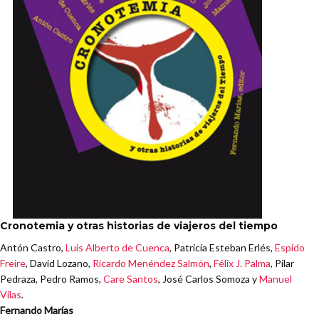
Cronotemia y otras historias de viajeros del tiempo
Antón Castro,
Luis Alberto de Cuenca
, Patricia Esteban Erlés,
Espido
Freire
, David Lozano,
Ricardo Menéndez Salmón
,
Félix J. Palma
, Pilar
Pedraza, Pedro Ramos,
Care Santos
, José Carlos Somoza y
Manuel
Vilas
.
Fernando Marías