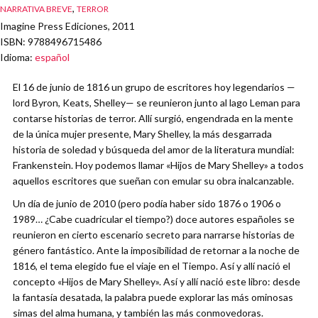
,
NARRATIVA BREVE
TERROR
Imagine Press Ediciones, 2011
ISBN
: 9788496715486
Idioma
:
español
El 16 de junio de 1816 un grupo de escritores hoy legendarios —
lord Byron, Keats, Shelley— se reunieron junto al lago Leman para
contarse historias de terror. Allí surgió, engendrada en la mente
de la única mujer presente, Mary Shelley, la más desgarrada
historia de soledad y búsqueda del amor de la literatura mundial:
Frankenstein. Hoy podemos llamar «Hijos de Mary Shelley» a todos
aquellos escritores que sueñan con emular su obra inalcanzable.
Un día de junio de 2010 (pero podía haber sido 1876 o 1906 o
1989… ¿Cabe cuadricular el tiempo?) doce autores españoles se
reunieron en cierto escenario secreto para narrarse historias de
género fantástico. Ante la imposibilidad de retornar a la noche de
1816, el tema elegido fue el viaje en el Tiempo. Así y allí nació el
concepto «Hijos de Mary Shelley». Así y allí nació este libro: desde
la fantasía desatada, la palabra puede explorar las más ominosas
simas del alma humana, y también las más conmovedoras.