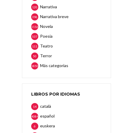
Narrativa
120
Narrativa breve
396
Novela
1116
Poesía
537
Teatro
111
Terror
50
Más categorias
1850
LIBROS POR IDIOMAS
català
14
español
4084
euskera
6