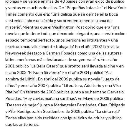
idiomas y se vende en más de 40 países con gran éxito de público
y ventas en muchos de ellos. De “Pequeñas Infamias” el New York
Times comento que era: “una delicia que se derrite en la boca
sostenida sobre una ácida y sorprendentemente trama de
misterio”. Mientras que el Washington Post opinó que era “una
novela que lo tiene todo, un decorado elegante, una construcción
espacio temporal perfecto, unos personajes intrigantes y una
escritura maravillosamente trabajada”. En el año 2002 la revista
Newsweek destaco a Carmen Posadas como una de las autoras
latinoamericanas más destacadas de su generación. En el año
2001 publicó “La Bella Otero” que pronto será llevada al cine y en
el año 2003 “El Buen Sirviente” En el año 2004 publicó “A la
sombra de Lilith” . En abril del 2006 publica su novela “Juego de
niños” y en el año 2007 publica “Literatura, Adulterio y una Visa
Platino” En febrero de 2008 publica, junto a su hermano Gervasio
Posadas, “Hoy caviar, mañana sardinas”. En Mayo de 2008 publica
“Deseos de mujer” junto a Maríangeles Fernández, Clara Obligado
y Pilar Rodríguez. En Septiembre de 2008 publica “La cinta roja”
Todas ellas han sido recibidas con igual éxito de critica y público
que las anteriores.