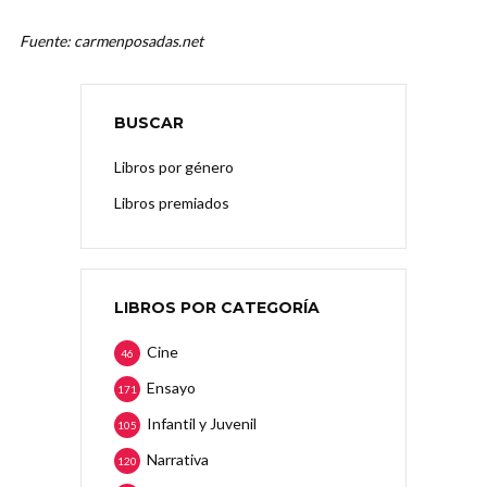
Fuente: carmenposadas.net
BUSCAR
Libros por género
Libros premiados
LIBROS POR CATEGORÍA
Cine
46
Ensayo
171
Infantil y Juvenil
105
Narrativa
120