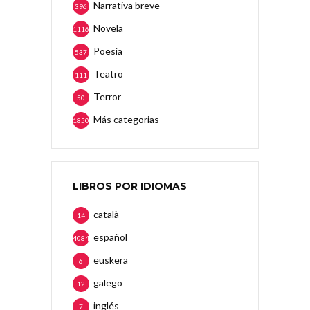
Narrativa breve
396
Novela
1116
Poesía
537
Teatro
111
Terror
50
Más categorias
1850
LIBROS POR IDIOMAS
català
14
español
4084
euskera
6
galego
12
inglés
7