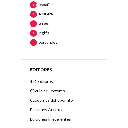
español
4084
euskera
6
galego
12
inglés
7
portugués
4
EDITORES
451 Editores
Círculo de Lectores
Cuadernos del laberinto
Ediciones Atlantis
Ediciones Irreverentes