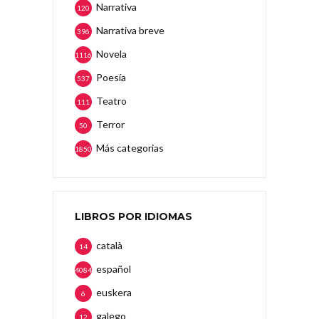
Narrativa
120
Narrativa breve
396
Novela
1116
Poesía
537
Teatro
111
Terror
50
Más categorias
1850
LIBROS POR IDIOMAS
català
14
español
4084
euskera
6
galego
12