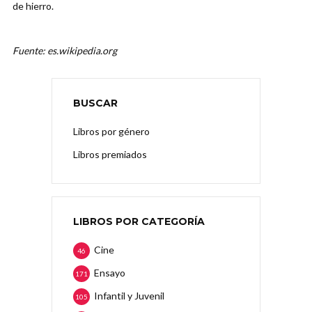
de hierro.
Fuente: es.wikipedia.org
BUSCAR
Libros por género
Libros premiados
LIBROS POR CATEGORÍA
Cine
46
Ensayo
171
Infantil y Juvenil
105