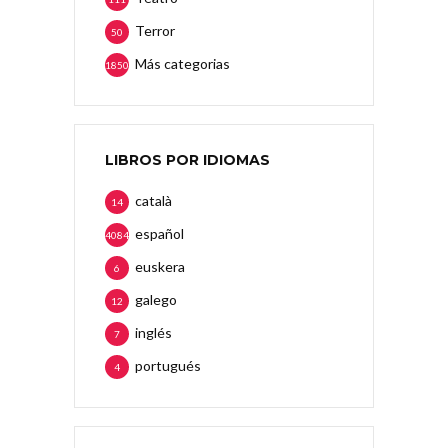
Terror
50
Más categorias
1850
LIBROS POR IDIOMAS
català
14
español
4084
euskera
6
galego
12
inglés
7
portugués
4