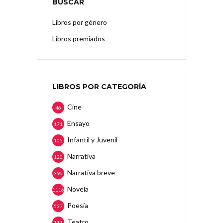
BUSCAR
Libros por género
Libros premiados
LIBROS POR CATEGORÍA
Cine
46
Ensayo
171
Infantil y Juvenil
105
Narrativa
120
Narrativa breve
396
Novela
1116
Poesía
537
Teatro
111