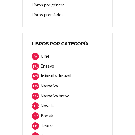
Libros por género
Libros premiados
LIBROS POR CATEGORÍA
Cine
46
Ensayo
171
Infantil y Juvenil
105
Narrativa
120
Narrativa breve
396
Novela
1116
Poesía
537
Teatro
111