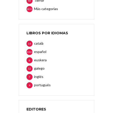
Terror
50
Más categorias
1850
LIBROS POR IDIOMAS
català
14
español
4084
euskera
6
galego
12
inglés
7
portugués
4
EDITORES