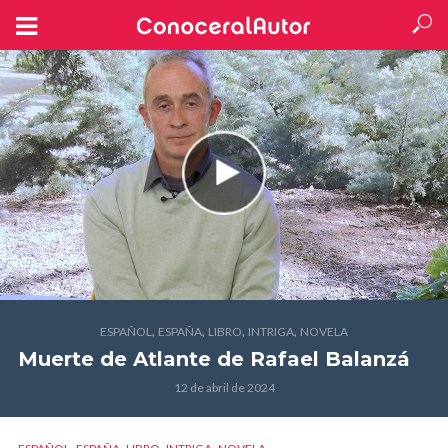
,
,
,
,
ESPAÑOL
ESPAÑA
LIBRO
INTRIGA
NOVELA
Muerte de Atlante
de Rafael Balanzá
12 de abril de 2024
,
,
,
,