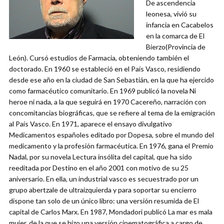
De ascendencia
leonesa, vivió su
infancia en Cacabelos
en la comarca de El
Bierzo(Provincia de
León). Cursó estudios de Farmacia, obteniendo también el
doctorado. En 1960 se estableció en el País Vasco, residiendo
desde ese año en la ciudad de San Sebastián, en la que ha ejercido
como farmacéutico comunitario. En 1969 publicó la novela Ni
heroe ni nada, a la que seguirá en 1970 Cacereño, narración con
concomitancias biográficas, que se refiere al tema de la emigración
al País Vasco. En 1971, aparece el ensayo divulgativo
Medicamentos españoles editado por Dopesa, sobre el mundo del
medicamento y la profesión farmacéutica. En 1976, gana el Premio
Nadal, por su novela Lectura insólita del capital, que ha sido
reeditada por Destino en el año 2001 con motivo de su 25
aniversario. En ella, un industrial vasco es secuestrado por un
grupo abertzale de ultraizquierda y para soportar su encierro
dispone tan solo de un único libro: una versión resumida de El
capital de Carlos Marx. En 1987, Mondadori publicó La mar es mala
mujer, de la que se hizo una versión cinematográfica a cargo de