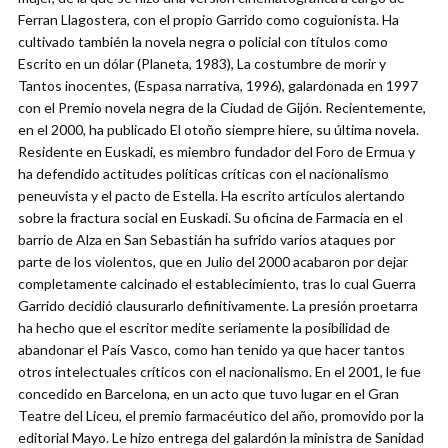
Ferran Llagostera, con el propio Garrido como coguionista. Ha
cultivado también la novela negra o policial con títulos como
Escrito en un dólar (Planeta, 1983), La costumbre de morir y
Tantos inocentes, (Espasa narrativa, 1996), galardonada en 1997
con el Premio novela negra de la Ciudad de Gijón. Recientemente,
en el 2000, ha publicado El otoño siempre hiere, su última novela.
Residente en Euskadi, es miembro fundador del Foro de Ermua y
ha defendido actitudes políticas críticas con el nacionalismo
peneuvista y el pacto de Estella. Ha escrito artículos alertando
sobre la fractura social en Euskadi. Su oficina de Farmacia en el
barrio de Alza en San Sebastián ha sufrido varios ataques por
parte de los violentos, que en Julio del 2000 acabaron por dejar
completamente calcinado el establecimiento, tras lo cual Guerra
Garrido decidió clausurarlo definitivamente. La presión proetarra
ha hecho que el escritor medite seriamente la posibilidad de
abandonar el País Vasco, como han tenido ya que hacer tantos
otros intelectuales críticos con el nacionalismo. En el 2001, le fue
concedido en Barcelona, en un acto que tuvo lugar en el Gran
Teatre del Liceu, el premio farmacéutico del año, promovido por la
editorial Mayo. Le hizo entrega del galardón la ministra de Sanidad