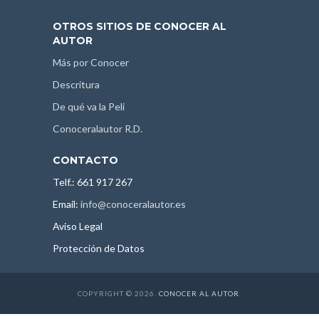
OTROS SITIOS DE CONOCER AL
AUTOR
Más por Conocer
Descritura
De qué va la Peli
Conoceralautor R.D.
CONTACTO
Telf.: 661 917 267
Email:
info@conoceralautor.es
Aviso Legal
Protección de Datos
COPYRIGHT © 2026.
CONOCER AL AUTOR
.