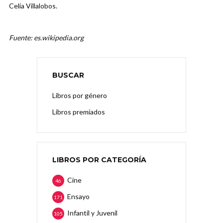
Celia Villalobos.
Fuente: es.wikipedia.org
BUSCAR
Libros por género
Libros premiados
LIBROS POR CATEGORÍA
Cine
46
Ensayo
171
Infantil y Juvenil
105