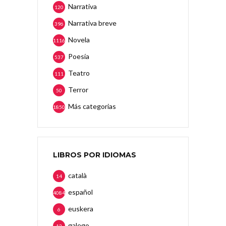
Narrativa
120
Narrativa breve
396
Novela
1116
Poesía
537
Teatro
111
Terror
50
Más categorias
1850
LIBROS POR IDIOMAS
català
14
español
4084
euskera
6
galego