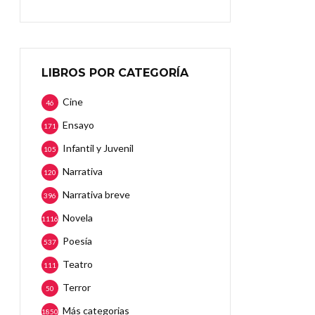
LIBROS POR CATEGORÍA
Cine
46
Ensayo
171
Infantil y Juvenil
105
Narrativa
120
Narrativa breve
396
Novela
1116
Poesía
537
Teatro
111
Terror
50
Más categorias
1850