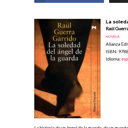
La soled
Raúl Guerr
NOVELA
Alianza Edi
ISBN
: 97
Idioma
:
esp
La historia de un ángel de la guarda, de un guar