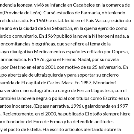
ndencia leonesa, vivió su infancia en Cacabelos en la comarca de
zo(Provincia de León). Cursó estudios de Farmacia, obteniendo
 el doctorado. En 1960 se estableció en el País Vasco, residiendo
se año en la ciudad de San Sebastián, en la que ha ejercido como
utico comunitario. En 1969 publicó la novela Ni heroe ni nada, a
oncomitancias biográficas, que se refiere al tema de la
ensayo divulgativo Medicamentos españoles editado por Dopesa,
armacéutica. En 1976, gana el Premio Nadal, por su novela
da por Destino en el año 2001 con motivo de su 25 aniversario. En
rupo abertzale de ultraizquierda y para soportar su encierro
resumida de El capital de Carlos Marx. En 1987, Mondadori
una versión cinematográfica a cargo de Ferran Llagostera, con el
ambién la novela negra o policial con títulos como Escrito en un
Tantos inocentes, (Espasa narrativa, 1996), galardonada en 1997
. Recientemente, en el 2000, ha publicado El otoño siempre hiere,
bro fundador del Foro de Ermua y ha defendido actitudes
y el pacto de Estella. Ha escrito artículos alertando sobre la