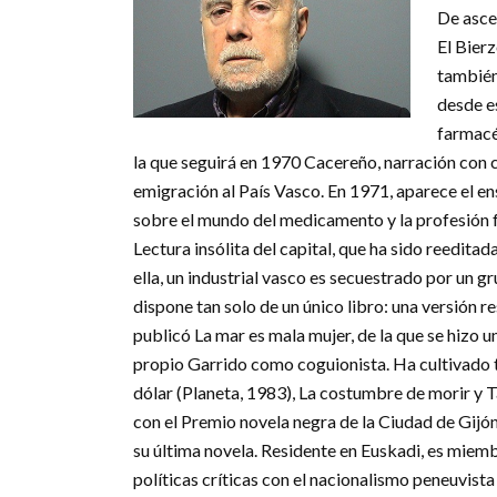
De asce
El Bier
también
desde e
farmacé
la que seguirá en 1970 Cacereño, narración con c
emigración al País Vasco. En 1971, aparece el 
sobre el mundo del medicamento y la profesión f
Lectura insólita del capital, que ha sido reedita
ella, un industrial vasco es secuestrado por un g
dispone tan solo de un único libro: una versión 
publicó La mar es mala mujer, de la que se hizo 
propio Garrido como coguionista. Ha cultivado t
dólar (Planeta, 1983), La costumbre de morir y 
con el Premio novela negra de la Ciudad de Gijón
su última novela. Residente en Euskadi, es miem
políticas críticas con el nacionalismo peneuvista 