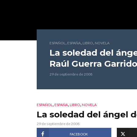
,
,
,
ESPAÑOL
ESPAÑA
LIBRO
NOVELA
La soledad del ánge
Raúl Guerra Garrid
29 de septiembre de 2008
,
,
,
ESPAÑOL
ESPAÑA
LIBRO
NOVELA
La soledad del ángel d
29 de septiembre de 2008
FACEBOOK