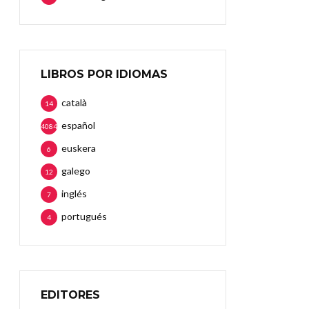
LIBROS POR IDIOMAS
català
14
español
4084
euskera
6
galego
12
inglés
7
portugués
4
EDITORES