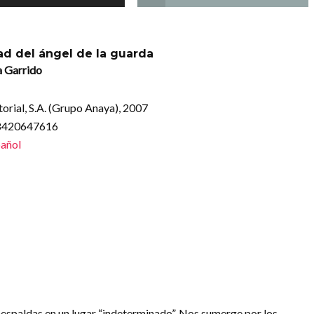
ad del ángel de la guarda
a Garrido
torial, S.A. (Grupo Anaya), 2007
88420647616
añol
daespaldas en un lugar “indeterminado”. Nos sumerge por los