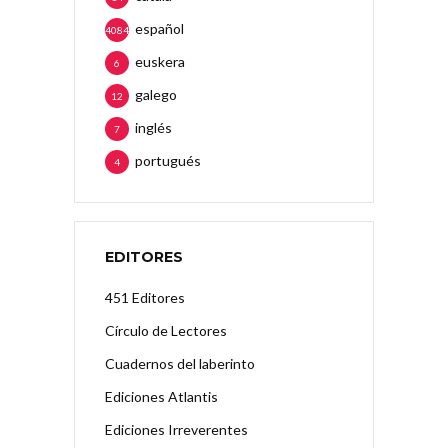
español
4084
euskera
6
galego
12
inglés
7
portugués
4
EDITORES
451 Editores
Círculo de Lectores
Cuadernos del laberinto
Ediciones Atlantis
Ediciones Irreverentes