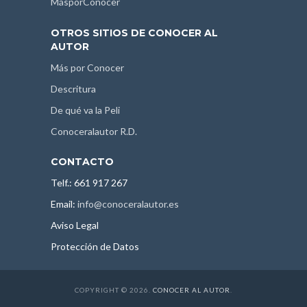
MásporConocer
OTROS SITIOS DE CONOCER AL
AUTOR
Más por Conocer
Descritura
De qué va la Peli
Conoceralautor R.D.
CONTACTO
Telf.: 661 917 267
Email:
info@conoceralautor.es
Aviso Legal
Protección de Datos
COPYRIGHT © 2026.
CONOCER AL AUTOR
.