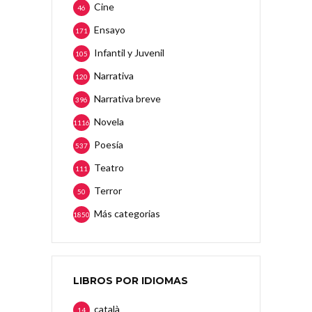
Cine
46
Ensayo
171
Infantil y Juvenil
105
Narrativa
120
Narrativa breve
396
Novela
1116
Poesía
537
Teatro
111
Terror
50
Más categorias
1850
LIBROS POR IDIOMAS
català
14