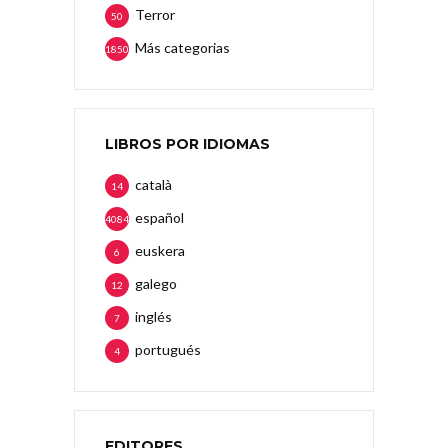
Terror
50
Más categorias
1850
LIBROS POR IDIOMAS
català
14
español
4084
euskera
6
galego
12
inglés
7
portugués
4
EDITORES