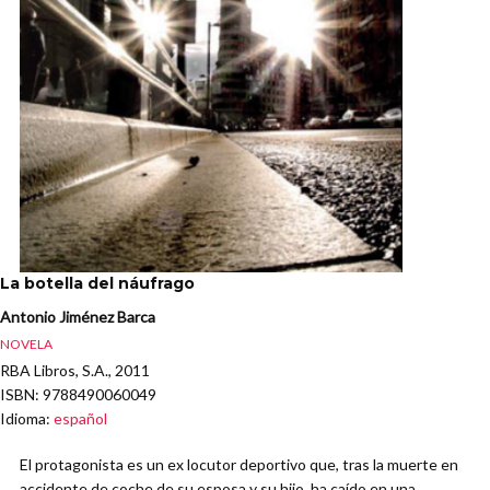
La botella del náufrago
Antonio Jiménez Barca
NOVELA
RBA Libros, S.A., 2011
ISBN
: 9788490060049
Idioma
:
español
El protagonista es un ex locutor deportivo que, tras la muerte en
accidente de coche de su esposa y su hijo, ha caído en una