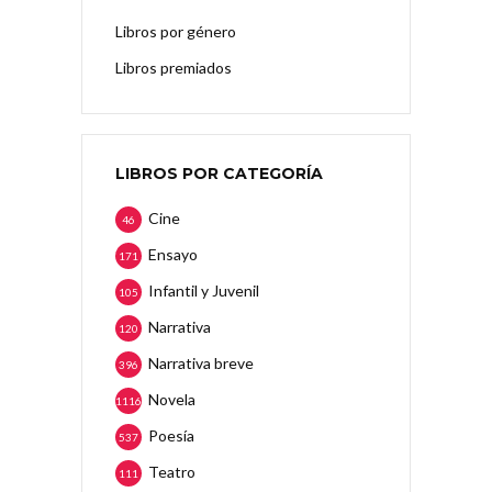
Libros por género
Libros premiados
LIBROS POR CATEGORÍA
Cine
46
Ensayo
171
Infantil y Juvenil
105
Narrativa
120
Narrativa breve
396
Novela
1116
Poesía
537
Teatro
111