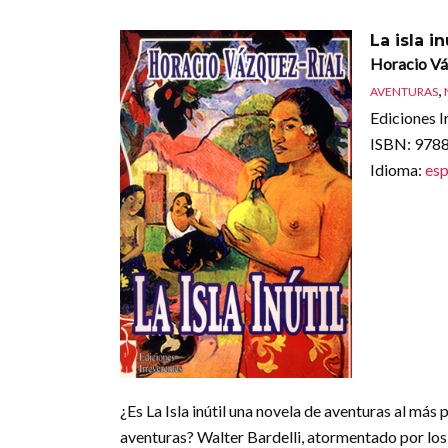
La isla in
Horacio Vá
,
AVENTURAS
Ediciones I
ISBN
: 97
Idioma
:
esp
¿Es La Isla inútil una novela de aventuras al más
aventuras? Walter Bardelli, atormentado por los 