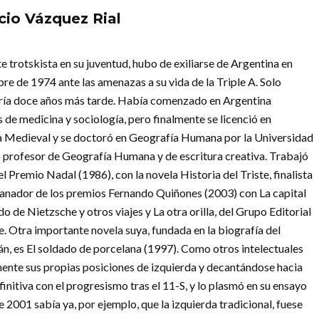
cio Vázquez Rial
e trotskista en su juventud, hubo de exiliarse de Argentina en
re de 1974 ante las amenazas a su vida de la Triple A. Solo
ría doce años más tarde. Había comenzado en Argentina
 de medicina y sociología, pero finalmente se licenció en
a Medieval y se doctoró en Geografía Humana por la Universidad
o profesor de Geografía Humana y de escritura creativa. Trabajó
l Premio Nadal (1986), con la novela Historia del Triste, finalista
 ganador de los premios Fernando Quiñones (2003) con La capital
o de Nietzsche y otros viajes y La otra orilla, del Grupo Editorial
 Otra importante novela suya, fundada en la biografía del
án, es El soldado de porcelana (1997). Como otros intelectuales
ente sus propias posiciones de izquierda y decantándose hacia
initiva con el progresismo tras el 11-S, y lo plasmó en su ensayo
 2001 sabía ya, por ejemplo, que la izquierda tradicional, fuese