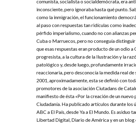
comunista, socialista o socialdemócrata, era ant
inconsciente, pero ignoraba hasta qué punto. Sa
como la inmigración, el funcionamiento democráti
al paso con respuestas tan ridículas como inadecu
pérfido imperialismo, cuando no con alianzas p
Cuba o Marruecos, pero no conseguía distinguir 
que esas respuestas eran producto de un odio a O
progresista, a la cultura de la Ilustración y la r
patológico y, desde luego, profundamente irracio
reaccionaria, pero desconocía la medida real de 
2001, aproximadamente, esta se definió con toda
promotores de la asociación Ciutadans de Catalu
manifiesto de ésta «Por la creación de un nuevo 
Ciudadanía. Ha publicado artículos durante los ú
ABC a El País, desde Ya a El Mundo. Es asiduo t
Libertad Digital, Diario de América y en un blog 