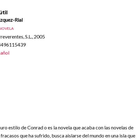
útil
zquez-Rial
NOVELA
rreverentes, S.L., 2005
88496115439
añol
 puro estilo de Conrad o es la novela que acaba con las novelas de
fracasos que ha sufrido, busca aislarse del mundo en una isla que