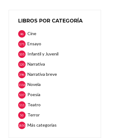
LIBROS POR CATEGORÍA
Cine
46
Ensayo
171
Infantil y Juvenil
105
Narrativa
120
Narrativa breve
396
Novela
1116
Poesía
537
Teatro
111
Terror
50
Más categorias
1850