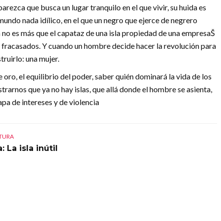
rezca que busca un lugar tranquilo en el que vivir, su huida es
mundo nada idílico, en el que un negro que ejerce de negrero
en no es más que el capataz de una isla propiedad de una empresaŠ
y fracasados. Y cuando un hombre decide hacer la revolución para
ruirlo: una mujer.
 oro, el equilibrio del poder, saber quién dominará la vida de los
arnos que ya no hay islas, que allá donde el hombre se asienta,
apa de intereses y de violencia
CTURA
: La isla inútil