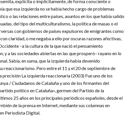
isemita, explícita o implícitamente, de forma consciente o
bía que esa izquierda no se había hecho cargo de problemas
co o las relaciones entre países, asuntos en los que había salido
adas, del tipo del multiculturalismo, la política de masas o el
erversas con gobiernos de países expulsores de emigrantes como
con claridad, o me negaba a ello por oscuras razones afectivas,
ccidente –a la cultura de la que nació el pensamiento
azón, y a las sociedades abiertas en las que prosperó– rayano en lo
nal. Sabía, en suma, que la izquierda había devenido
su reaccionarismo. Pero entre el 11 y el 20 de septiembre de
 precisión La izquierda reaccionaria (2003) Fue uno de los
nya / Ciudadanos de Cataluña y uno de los firmantes del
partido político en Cataluña», germen del Partido de la
ltimos 25 años en los principales periódicos españoles, desde el
ambién de la prensa en Internet, mediante sus columnas en
en Periodista Digital.