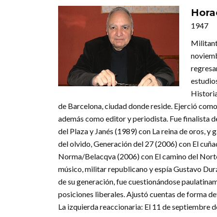
Hora
1947
Militant
noviemb
regresa
estudios
Histori
de Barcelona, ciudad donde reside. Ejerció com
además como editor y periodista. Fue finalista de
del Plaza y Janés (1989) con La reina de oros, y
del olvido, Generación del 27 (2006) con El cuñad
Norma/Belacqva (2006) con El camino del Norte.
músico, militar republicano y espía Gustavo Dur
de su generación, fue cuestionándose paulatinam
posiciones liberales. Ajustó cuentas de forma def
La izquierda reaccionaria: El 11 de septiembre de