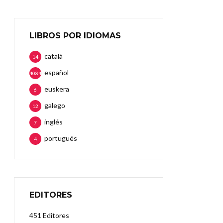
LIBROS POR IDIOMAS
català
14
español
4084
euskera
6
galego
12
inglés
7
portugués
4
EDITORES
451 Editores