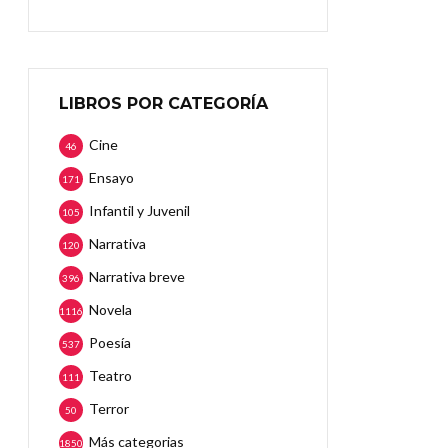
LIBROS POR CATEGORÍA
Cine
46
Ensayo
171
Infantil y Juvenil
105
Narrativa
120
Narrativa breve
396
Novela
1116
Poesía
537
Teatro
111
Terror
50
Más categorias
1850