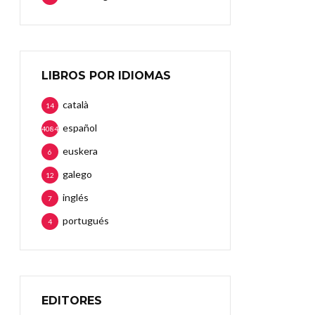
LIBROS POR IDIOMAS
català
14
español
4084
euskera
6
galego
12
inglés
7
portugués
4
EDITORES