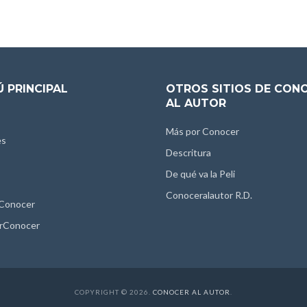
 PRINCIPAL
OTROS SITIOS DE CON
AL AUTOR
Más por Conocer
es
Descritura
De qué va la Peli
Conoceralautor R.D.
 Conocer
rConocer
COPYRIGHT © 2026.
CONOCER AL AUTOR
.