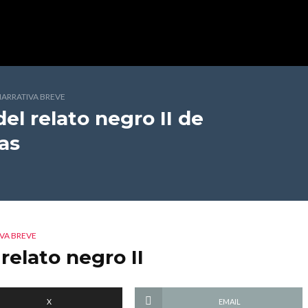
ARRATIVA BREVE
el relato negro II
de
as
VA BREVE
relato negro II
X
EMAIL