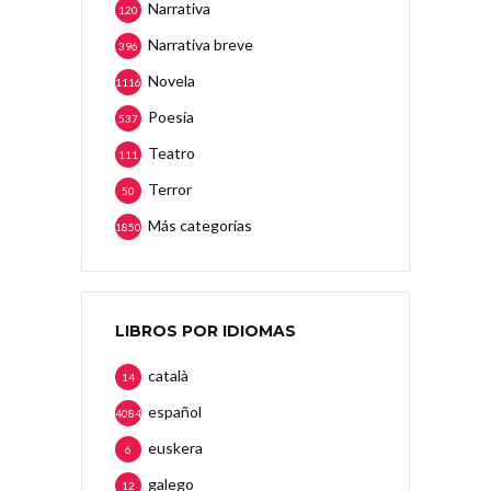
Narrativa
120
Narrativa breve
396
Novela
1116
Poesía
537
Teatro
111
Terror
50
Más categorias
1850
LIBROS POR IDIOMAS
català
14
español
4084
euskera
6
galego
12