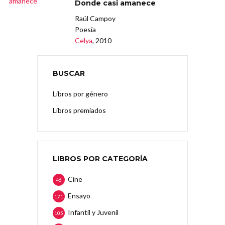
Donde casi amanece
Raúl Campoy
Poesía
Celya
, 2010
BUSCAR
Libros por género
Libros premiados
LIBROS POR CATEGORÍA
Cine
46
Ensayo
171
Infantil y Juvenil
105