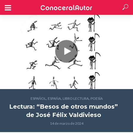
,
,
,
ESPAÑOL
ESPAÑA
LIBRO LECTURA
POESÍA
Lectura: “Besos de otros mundos”
de José Félix Valdivieso
14 de marzo de 2024