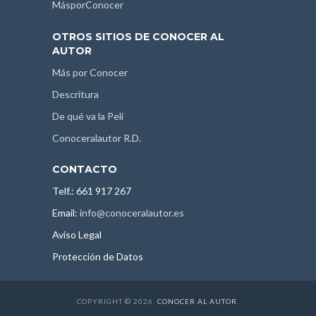
MásporConocer
OTROS SITIOS DE CONOCER AL
AUTOR
Más por Conocer
Descritura
De qué va la Peli
Conoceralautor R.D.
CONTACTO
Telf.: 661 917 267
Email:
info@conoceralautor.es
Aviso Legal
Protección de Datos
COPYRIGHT © 2026.
CONOCER AL AUTOR
.