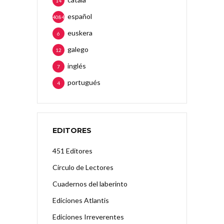
14
español
4084
euskera
6
galego
12
inglés
7
portugués
4
EDITORES
451 Editores
Círculo de Lectores
Cuadernos del laberinto
Ediciones Atlantis
Ediciones Irreverentes