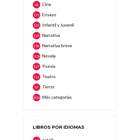
Cine
46
Ensayo
171
Infantil y Juvenil
105
Narrativa
120
Narrativa breve
396
Novela
1116
Poesía
537
Teatro
111
Terror
50
Más categorias
1850
LIBROS POR IDIOMAS
català