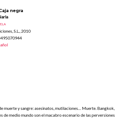
 Caja negra
Narla
ELA
ciones, S.L., 2010
88495070944
añol
ro de muerte y sangre: asesinatos, mutilaciones… Muerte. Bangkok,
es de medio mundo son el macabro escenario de las perversiones