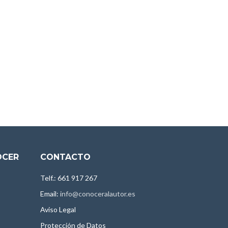
OCER
CONTACTO
Telf.: 661 917 267
Email:
info@conoceralautor.es
Aviso Legal
Protección de Datos