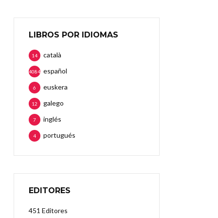
LIBROS POR IDIOMAS
català
14
español
4084
euskera
6
galego
12
inglés
7
portugués
4
EDITORES
451 Editores