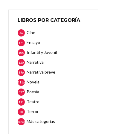
LIBROS POR CATEGORÍA
Cine
46
Ensayo
171
Infantil y Juvenil
105
Narrativa
120
Narrativa breve
396
Novela
1116
Poesía
537
Teatro
111
Terror
50
Más categorias
1850