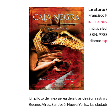
Lectura:
Francisco 
,
INTRIGA
NOV
Imágica Edi
ISBN
: 97
Idioma
:
esp
Un piloto de línea aérea deja tras de sí un rast
Buenos Aires, San José, Nueva York… las ciudad