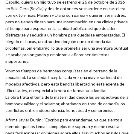
Capullo, quiero un hijo tuyo se estrenó el 26 de octubre de 2016
en Sala Cero (Sevilla) y desde entonces se mantiene en cartelera
con éxito y risas. Mamen y Diana son pareja y quieren ser madres,
pero no tienen dinero para una inseminación en una clínica privada
ni tiempo para esperar en la sanidad pública, así que deciden
disfrazarse y seducir a un hombre para quedarse embarazadas. El
elegido es Lucas, un atractivo donjuán que no debería dar
problemas. Sin embargo, lo que prometía ser una aventura puntual
se acaba prolongando y empiezan a aflorar sentimientos
inoportunos.
Vivimos tiempos de hermosas conquistas en el terreno de la
sexualidad. La sociedad acepta cada vez una mayor variedad de
modelos afectivos, pero esta bendita libertad no está exenta de
dificultades, en especial a la hora de formar una familia.
La obra trata el tema de la maternidad desde las perspectivas de la
homosexualidad y el poliamor, abordando en tono de comedia los
conflictos entre independencia, honestidad y compromiso.
Afirma Javier Durán: “Escribo para entenderme, ya que siento a
menudo que los temas complejos me superan y no me resulta
nada fácil expresar opiniones sobre ellos. Hay muchos ángulos que