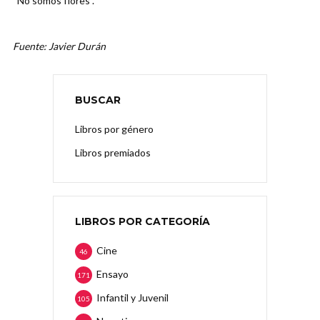
“No somos flores”.
Fuente: Javier Durán
BUSCAR
Libros por género
Libros premiados
LIBROS POR CATEGORÍA
Cine
46
Ensayo
171
Infantil y Juvenil
105