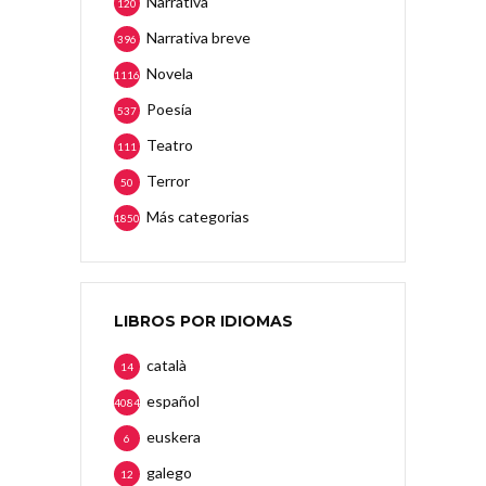
Narrativa
120
Narrativa breve
396
Novela
1116
Poesía
537
Teatro
111
Terror
50
Más categorias
1850
LIBROS POR IDIOMAS
català
14
español
4084
euskera
6
galego
12