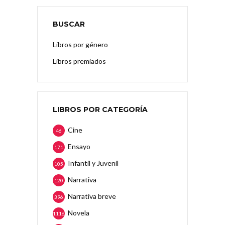
BUSCAR
Libros por género
Libros premiados
LIBROS POR CATEGORÍA
Cine
46
Ensayo
171
Infantil y Juvenil
105
Narrativa
120
Narrativa breve
396
Novela
1116