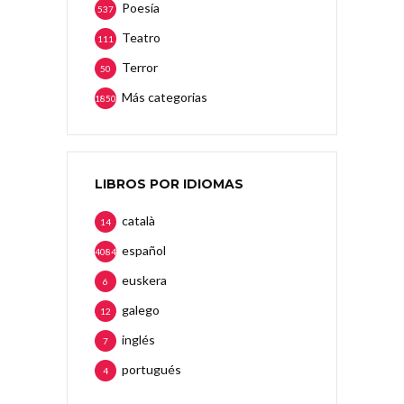
Poesía
537
Teatro
111
Terror
50
Más categorias
1850
LIBROS POR IDIOMAS
català
14
español
4084
euskera
6
galego
12
inglés
7
portugués
4