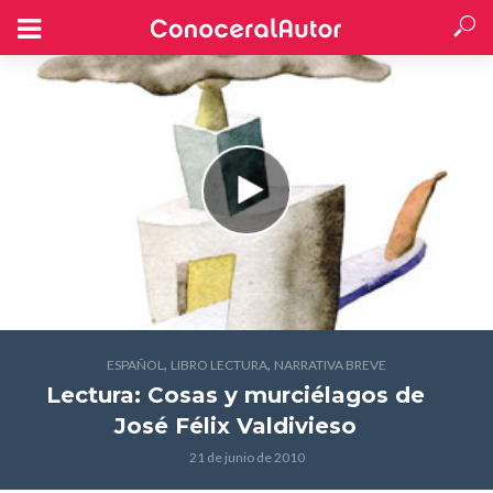
,
,
ESPAÑOL
LIBRO LECTURA
NARRATIVA BREVE
Lectura: Cosas y murciélagos
de
José Félix Valdivieso
21 de junio de 2010