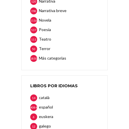
Narrativa
120
Narrativa breve
396
Novela
1116
Poesía
537
Teatro
111
Terror
50
Más categorias
1850
LIBROS POR IDIOMAS
català
14
español
4084
euskera
6
galego
12