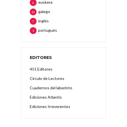
euskera
6
galego
12
inglés
7
portugués
4
EDITORES
451 Editores
Círculo de Lectores
Cuadernos del laberinto
Ediciones Atlantis
Ediciones Irreverentes