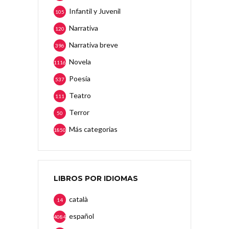
Infantil y Juvenil
105
Narrativa
120
Narrativa breve
396
Novela
1116
Poesía
537
Teatro
111
Terror
50
Más categorias
1850
LIBROS POR IDIOMAS
català
14
español
4084