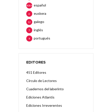
español
4084
euskera
6
galego
12
inglés
7
portugués
4
EDITORES
451 Editores
Círculo de Lectores
Cuadernos del laberinto
Ediciones Atlantis
Ediciones Irreverentes