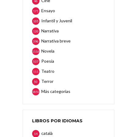
Cine
46
Ensayo
171
Infantil y Juvenil
105
Narrativa
120
Narrativa breve
396
Novela
1116
Poesía
537
Teatro
111
Terror
50
Más categorias
1850
LIBROS POR IDIOMAS
català
14