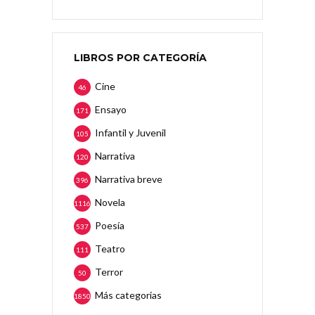
LIBROS POR CATEGORÍA
Cine
46
Ensayo
171
Infantil y Juvenil
105
Narrativa
120
Narrativa breve
396
Novela
1116
Poesía
537
Teatro
111
Terror
50
Más categorias
1850