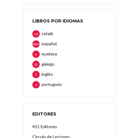
LIBROS POR IDIOMAS
català
14
español
4084
euskera
6
galego
12
inglés
7
portugués
4
EDITORES
451 Editores
Círculo de Lectores