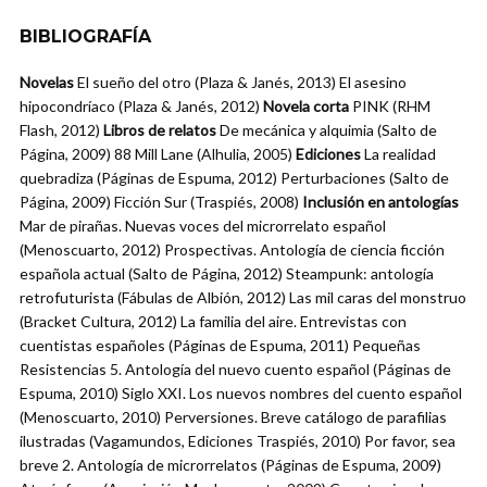
BIBLIOGRAFÍA
Novelas
El sueño del otro (Plaza & Janés, 2013) El asesino
hipocondríaco (Plaza & Janés, 2012)
Novela corta
PINK (RHM
Flash, 2012)
Libros de relatos
De mecánica y alquimia (Salto de
Página, 2009) 88 Mill Lane (Alhulia, 2005)
Ediciones
La realidad
quebradiza (Páginas de Espuma, 2012) Perturbaciones (Salto de
Página, 2009) Ficción Sur (Traspiés, 2008)
Inclusión en antologías
Mar de pirañas. Nuevas voces del microrrelato español
(Menoscuarto, 2012) Prospectivas. Antología de ciencia ficción
española actual (Salto de Página, 2012) Steampunk: antología
retrofuturista (Fábulas de Albión, 2012) Las mil caras del monstruo
(Bracket Cultura, 2012) La familia del aire. Entrevistas con
cuentistas españoles (Páginas de Espuma, 2011) Pequeñas
Resistencias 5. Antología del nuevo cuento español (Páginas de
Espuma, 2010) Siglo XXI. Los nuevos nombres del cuento español
(Menoscuarto, 2010) Perversiones. Breve catálogo de parafilias
ilustradas (Vagamundos, Ediciones Traspiés, 2010) Por favor, sea
breve 2. Antología de microrrelatos (Páginas de Espuma, 2009)